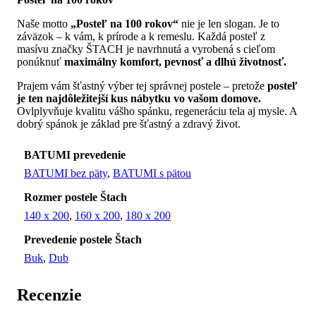
Naše motto
„Posteľ na 100 rokov“
nie je len slogan. Je to
záväzok – k vám, k prírode a k remeslu. Každá posteľ z
masívu značky ŠTACH je navrhnutá a vyrobená s cieľom
ponúknuť
maximálny komfort, pevnosť a dlhú životnosť.
Prajem vám šťastný výber tej správnej postele – pretože
posteľ
je ten najdôležitejší kus nábytku vo vašom domove.
Ovlplyvňuje kvalitu vášho spánku, regeneráciu tela aj mysle. A
dobrý spánok je základ pre šťastný a zdravý život.
BATUMI prevedenie
BATUMI bez päty
,
BATUMI s pätou
Rozmer postele Štach
140 x 200
,
160 x 200
,
180 x 200
Prevedenie postele Štach
Buk
,
Dub
Recenzie