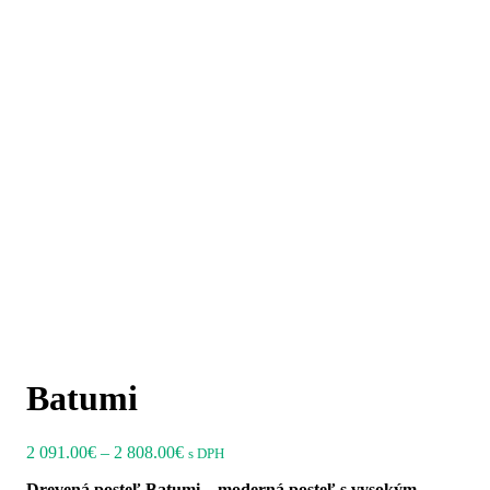
posteľ Batumi
Vzorkovník morenia
Štach Odtieň
Batumi
Price
2 091.00
€
–
2 808.00
€
s DPH
range:
Drevená posteľ Batumi – moderná posteľ s vysokým