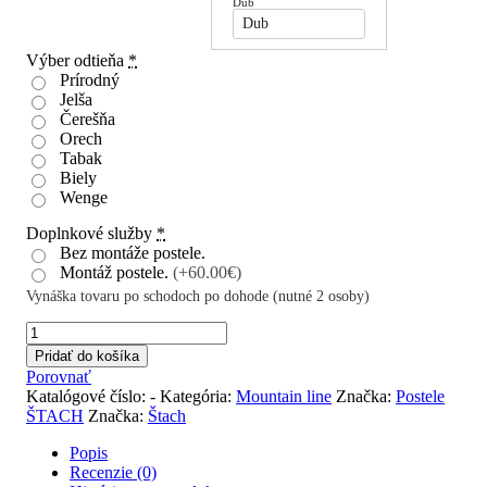
Dub
Dub
Výber odtieňa
*
Prírodný
Jelša
Čerešňa
Orech
Tabak
Biely
Wenge
Doplnkové služby
*
Bez montáže postele.
Montáž postele.
(+60.00€)
Vynáška tovaru po schodoch po dohode (nutné 2 osoby)
množstvo
Batumi
Pridať do košíka
Porovnať
Katalógové číslo:
-
Kategória:
Mountain line
Značka:
Postele
ŠTACH
Značka:
Štach
Popis
Recenzie (0)