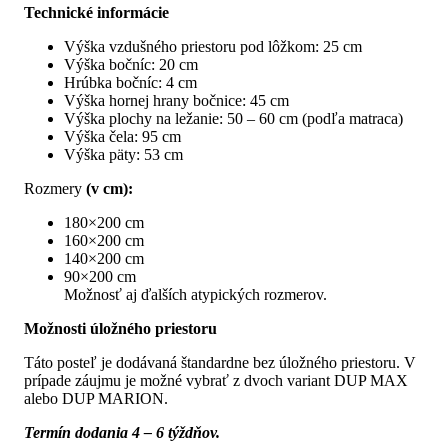
Technické informácie
Výška vzdušného priestoru pod lôžkom: 25 cm
Výška bočníc: 20 cm
Hrúbka bočníc: 4 cm
Výška hornej hrany bočnice: 45 cm
Výška plochy na ležanie: 50 – 60 cm (podľa matraca)
Výška čela: 95 cm
Výška päty: 53 cm
Rozmery
(v cm):
180×200 cm
160×200 cm
140×200 cm
90×200 cm
Možnosť aj ďalších atypických rozmerov.
Možnosti úložného priestoru
Táto posteľ je dodávaná štandardne bez úložného priestoru. V
prípade záujmu je možné vybrať z dvoch variant DUP MAX
alebo DUP MARION.
Termín dodania 4 – 6 týždňov.