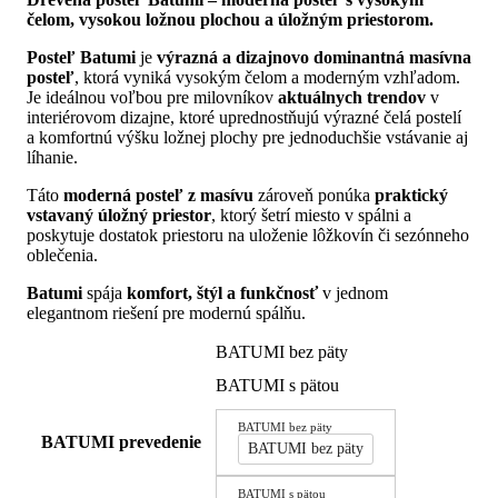
2
čelom, vysokou ložnou plochou a úložným priestorom.
091.00€
through
Posteľ Batumi
je
výrazná a dizajnovo dominantná masívna
2
posteľ
, ktorá vyniká vysokým čelom a moderným vzhľadom.
808.00€
Je ideálnou voľbou pre milovníkov
aktuálnych trendov
v
interiérovom dizajne, ktoré uprednostňujú výrazné čelá postelí
a komfortnú výšku ložnej plochy pre jednoduchšie vstávanie aj
líhanie.
Táto
moderná posteľ z masívu
zároveň ponúka
praktický
vstavaný úložný priestor
, ktorý šetrí miesto v spálni a
poskytuje dostatok priestoru na uloženie lôžkovín či sezónneho
oblečenia.
Batumi
spája
komfort, štýl a funkčnosť
v jednom
elegantnom riešení pre modernú spálňu.
BATUMI bez päty
BATUMI s pätou
BATUMI bez päty
BATUMI prevedenie
BATUMI bez päty
BATUMI s pätou