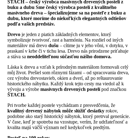
ŠTACH – český výrobca masívnych drevených postelí z
buku a dubu Sme český výrobca postelí z kvalitného
masívneho dreva – špecializujeme sa na posteľe z buku a
dubu, ktoré moríme do niekoľkých elegantných odtieňov
podľa vašich predstáv.
Drevo
je jeden z piatich základných elementov, ktorý
symbolizuje tvorivosť, rast a harmóniu. Na rozdiel od iných
materiálov má drevo
dušu
– cítime ju v jeho vôni, v dotyku, v
praskaní v krbe či v tichu lesa. Drevo nás prirodzene priťahuje
a stáva sa
neoddeliteľnou súčasťou nášho domova.
Láska k drevu a vzťah k prírodným materiálom formovali celý
môj život. Prešiel som rôznymi fázami – od spracovania dreva,
cez výrobu drevostavieb, okien a dverí, až po reštaurovanie
historického nábytku. Každý krok tejto cesty ma viedol až k
vývoju a výrobe
masívnych drevených postelí
pod značkou
ŠTACH.
Pri tvorbe každej postele vychádzam z presvedčenia, že
kvalitný drevený nábytok môže slúžiť desiatky
rokov,
podobne ako starý historický nábytok, ktorý pretrval generácie.
V čase, keď je spotreba na vzostupe, verím, že udržateľnosť a
kvalita majú väčší význam než kedykoľvek predtým.
Posteľ na 100 rokov