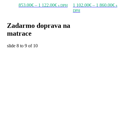
Price
Tento
Price
853.00
€
–
1 122.00
€
1 102.00
€
–
1 860.00
€
s DPH
s
range:
produkt
Tento
range:
DPH
853.00€
má
produkt
1
through
viacero
má
102.00€
Zadarmo doprava na
1
variantov.
viacero
through
122.00€
Možnosti
variantov.
1
matrace
si
Možnosti
860.00€
môžete
si
slide
8 to 9
of 10
vybrať
môžete
na
vybrať
stránke
na
produktu.
stránke
produktu.