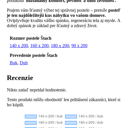
ponúknuť
maximálny komfort, pevnosť a dlhú životnosť.
Prajem vám šťastný výber tej správnej postele – pretože
posteľ
je ten najdôležitejší kus nábytku vo vašom domove.
Ovlplyvňuje kvalitu vášho spánku, regeneráciu tela aj mysle. A
dobrý spánok je základ pre šťastný a zdravý život.
Rozmer postele Štach
140 x 200
,
160 x 200
,
180 x 200
,
90 x 200
Prevedenie postele Štach
Buk
,
Dub
Recenzie
Nikto zatiaľ nepridal hodnotenie.
Tento produkt môžu ohodnotiť len prihlásení zákazníci, ktorí si
ho kúpili.