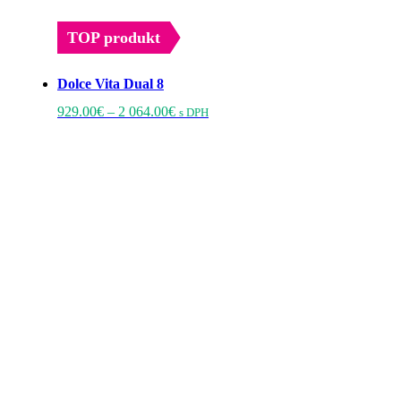
TOP produkt
Dolce Vita Dual 8
Price
Tento
929.00
€
–
2 064.00
€
s DPH
range:
produkt
929.00€
má
through
viacero
2
variantov.
064.00€
Možnosti
si
môžete
vybrať
na
stránke
produktu.