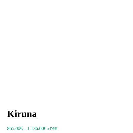
Posteľ Kiruna
Posteľ Kiruna
Vzorkovník morenia
Štach Odtieň
Kiruna
Price
865.00
€
–
1 136.00
€
s DPH