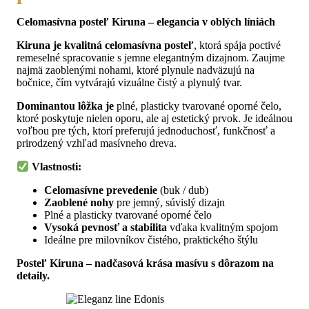
Celomasívna posteľ Kiruna – elegancia v oblých líniách
Kiruna je kvalitná celomasívna posteľ
, ktorá spája poctivé
remeselné spracovanie s jemne elegantným dizajnom. Zaujme
najmä zaoblenými nohami, ktoré plynule nadväzujú na
bočnice, čím vytvárajú vizuálne čistý a plynulý tvar.
Dominantou lôžka je
plné, plasticky tvarované oporné čelo,
ktoré poskytuje nielen oporu, ale aj estetický prvok. Je ideálnou
voľbou pre tých, ktorí preferujú jednoduchosť, funkčnosť a
prirodzený vzhľad masívneho dreva.
Vlastnosti:
Celomasívne prevedenie
(buk / dub)
Zaoblené nohy
pre jemný, súvislý dizajn
Plné a plasticky tvarované oporné čelo
Vysoká pevnosť a stabilita
vďaka kvalitným spojom
Ideálne pre milovníkov čistého, praktického štýlu
Posteľ Kiruna – nadčasová krása masívu s dôrazom na
detaily.