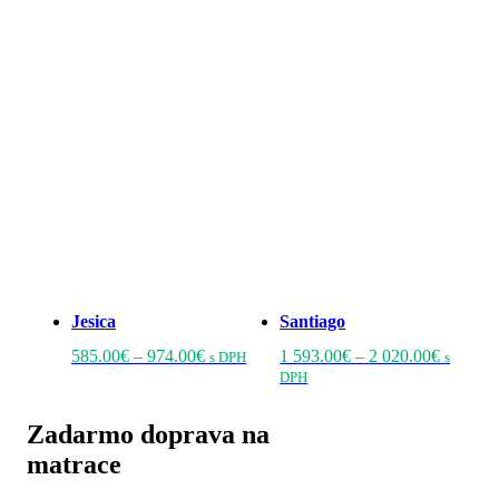
Jesica
Santiago
Price
Tento
Price
585.00
€
–
974.00
€
1 593.00
€
–
2 020.00
€
s DPH
s
range:
produkt
Tento
range:
DPH
585.00€
má
produkt
1
through
viacero
má
593.00€
Zadarmo doprava na
974.00€
variantov.
viacero
through
Možnosti
variantov.
2
matrace
si
Možnosti
020.00€
môžete
si