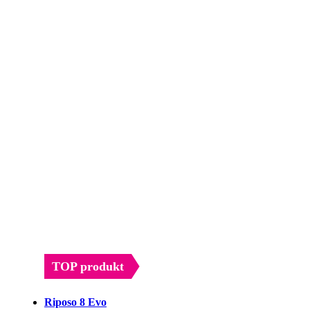
vybrať
môžete
na
vybrať
stránke
na
produktu.
stránke
produktu.
TOP produkt
Riposo 8 Evo