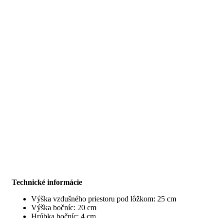
Technické informácie
Výška vzdušného priestoru pod lôžkom: 25 cm
Výška bočníc: 20 cm
Hrúbka bočníc: 4 cm