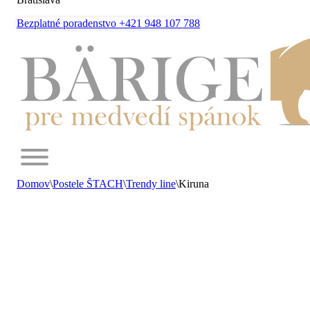
Bezplatné poradenstvo +421 948 107 788
Domov
\
Postele ŠTACH
\
Trendy line
\
Kiruna