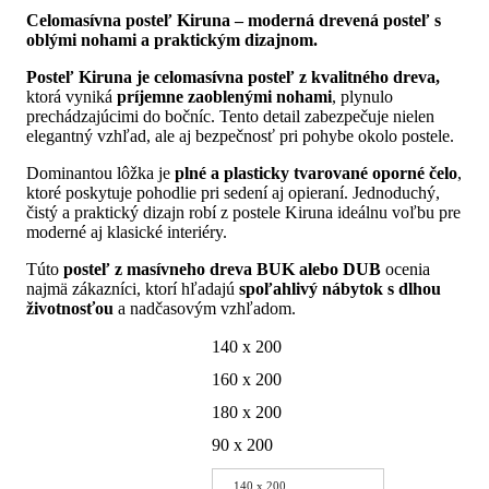
range:
Celomasívna posteľ Kiruna – moderná drevená posteľ s
865.00€
oblými nohami a praktickým dizajnom.
through
1
Posteľ Kiruna je celomasívna posteľ z kvalitného dreva,
136.00€
ktorá vyniká
príjemne zaoblenými nohami
, plynulo
prechádzajúcimi do bočníc. Tento detail zabezpečuje nielen
elegantný vzhľad, ale aj bezpečnosť pri pohybe okolo postele.
Dominantou lôžka je
plné a plasticky tvarované oporné čelo
,
ktoré poskytuje pohodlie pri sedení aj opieraní. Jednoduchý,
čistý a praktický dizajn robí z postele Kiruna ideálnu voľbu pre
moderné aj klasické interiéry.
Túto
posteľ z masívneho dreva BUK alebo DUB
ocenia
najmä zákazníci, ktorí hľadajú
spoľahlivý nábytok s dlhou
životnosťou
a nadčasovým vzhľadom.
140 x 200
160 x 200
180 x 200
90 x 200
140 x 200