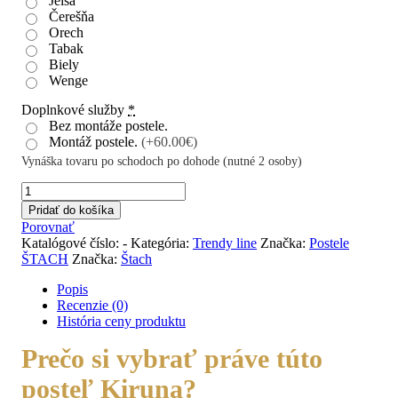
Jelša
Čerešňa
Orech
Tabak
Biely
Wenge
Doplnkové služby
*
Bez montáže postele.
Montáž postele.
(+60.00€)
Vynáška tovaru po schodoch po dohode (nutné 2 osoby)
množstvo
Kiruna
Pridať do košíka
Porovnať
Katalógové číslo:
-
Kategória:
Trendy line
Značka:
Postele
ŠTACH
Značka:
Štach
Popis
Recenzie (0)
História ceny produktu
Prečo si vybrať práve túto
posteľ Kiruna?