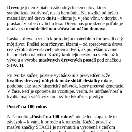
Drevo
je jeden z piatich základných elementov, ktorý
symbolizuje tvorivosť, rast a harmóniu. Na rozdiel od iných
materiálov má drevo
dušu
– cítime ju v jeho vôni, v dotyku, v
praskaní v krbe či v tichu lesa. Drevo nás prirodzene priťahuje
a stáva sa
neoddeliteľnou súčasťou nášho domova.
Láska k drevu a vzťah k prírodným materiálom formovali celý
môj život. Prešiel som rôznymi fázami – od spracovania dreva,
cez výrobu drevostavieb, okien a dverí, až po reštaurovanie
historického nábytku. Každý krok tejto cesty ma viedol až k
vývoju a výrobe
masívnych drevených postelí
pod značkou
ŠTACH.
Pri tvorbe každej postele vychádzam z presvedčenia, že
kvalitný drevený nábytok môže slúžiť desiatky
rokov,
podobne ako starý historický nábytok, ktorý pretrval generácie.
V čase, keď je spotreba na vzostupe, verím, že udržateľnosť a
kvalita majú väčší význam než kedykoľvek predtým.
Posteľ na 100 rokov
Naše motto
„Posteľ na 100 rokov“
nie je len slogan. Je to
záväzok – k vám, k prírode a k remeslu. Každá posteľ z
masívu značky ŠTACH je navrhnutá a vyrobená s cieľom