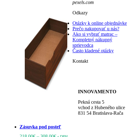
pexels.com
Odkazy
Otázky k online objednávke
Prečo nakupovať u nás?
Ako si vybrať matrac –
Kompletný nákupný
sprievodca
Často kladené otázky
Kontakt
+421 948 107 788
kontakt@barige.sk
INNOVAMENTO
Pekná cesta 5
vchod z Hubeného ulice
831 54 Bratislava-Rača
Zásuvka pod posteľ
Zobraziť na mape
Price
Tento
218.00
€
–
308.00
€
s DPH