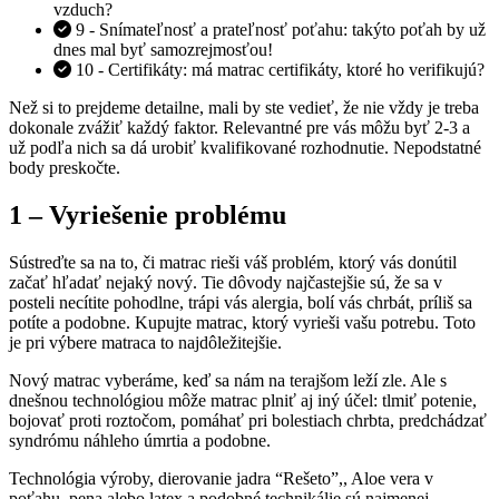
vzduch?
9 - Snímateľnosť a prateľnosť poťahu: takýto poťah by už
dnes mal byť samozrejmosťou!
10 - Certifikáty: má matrac certifikáty, ktoré ho verifikujú?
Než si to prejdeme detailne, mali by ste vedieť, že nie vždy je treba
dokonale zvážiť každý faktor. Relevantné pre vás môžu byť 2-3 a
už podľa nich sa dá urobiť kvalifikované rozhodnutie. Nepodstatné
body preskočte.
1 – Vyriešenie problému
Sústreďte sa na to, či matrac rieši váš problém, ktorý vás donútil
začať hľadať nejaký nový. Tie dôvody najčastejšie sú, že sa v
posteli necítite pohodlne, trápi vás alergia, bolí vás chrbát, príliš sa
potíte a podobne. Kupujte matrac, ktorý vyrieši vašu potrebu. Toto
je pri výbere matraca to najdôležitejšie.
Nový matrac vyberáme, keď sa nám na terajšom leží zle. Ale s
dnešnou technológiou môže matrac plniť aj iný účel: tlmiť potenie,
bojovať proti roztočom, pomáhať pri bolestiach chrbta, predchádzať
syndrómu náhleho úmrtia a podobne.
Technológia výroby, dierovanie jadra “Rešeto”,, Aloe vera v
poťahu, pena alebo latex a podobné technikálie sú najmenej