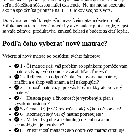
veľmi dôležitou súčasťou našej existencie. Na matrac sa pozerajte
ako na spoločníka približne na 8 – 10 rokov svojho života.
Dobrý matrac patrí k najlepším investíciám, aké môžete urobiť.
Vďaka nemu telo načerpá nové sily a vy budete plní energie, zlepší
sa vaše zdravie, produktivita, zmiznú bolesti a budete sa cítiť lepšie.
Podľa čoho vyberať nový matrac?
Vyberte si nový matrac po posúdení týchto faktorov:
1 - Či matrac rieši váš problém so spánkom: pomôže vám
matrac s tým, kvôli čomu ste začali hľadať nový?
2 - Referencie a odporúčania: čo hovoria na matrac,
značku a e-shop vaši známi a iní nakupujúci?
3 - Tuhosť matraca: je pre vás lepší mäkký alebo tvrdý
matrac?
4 - Hustota peny a životnosť: je vyrobený z pien s
vysokou hustotou?
5 - Cena: aký je váš rozpočet a aký výkon očakávate?
6 - Rozmery: aký veľký matrac potrebujete?
7 - Materiál v jadre a technológia: z čoho a akou
technológiou je vyrobený?
8 - Priedušnosť matraca: ako dobre cez matrac cirkuluje