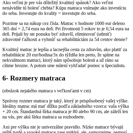
Ako veľmi je pre vás dôležitý kvalitný spánok? Ako veľmi
nenávidíte tú bolesť chrbta? Kúpu matraca vnímajte ako investíciu
do seba. Investujte do kvality = investujte do seba.
Pozrime sa na nákup cez čísla. Matrac v hodnote 1000 eur deleno
365 dní = 2,74 eura na deň. Pri životnosti 5 rokov to je 0,54 eura na
deň. Prijali by ste ponuku byť zdravší, eliminovať (utlmiť)
zdravotné ťažkosti a vyhnúť sa rehabilitáciám za 54 centov denne?
Kvalitný matrac je lepšia a lacnejšia cesta za zdravím, ako platiť za
rehabilitácie 20 eur/hodina/3x do týždňa len preto, že spíme na
nekvalitnom matraci, ktorý nám spôsobuje bolesti a už ráno sa
cítime hrozne. A potom sme nútení vyhľadať pomoc u špecialistu.
6- Rozmery matraca
(obrázok nejakého matraca s veľkosťami v cm)
Správny rozmer matraca je taký, ktorý je prispôsobený vašej výške.
Ideálny matrac má mať dĺžku podľa základného vzorca: vaša výška
+ 20 cm. Štandardná šírka matraca je 80 alebo 90 cm, ale záleží len
na vás, pre akú šírku matraca sa rozhodnete.
Ani pre výšku nie je univerzálne pravidlo. Nízke matrace bývajú
príliš tvrdé a vysoké matrace zase mäkké, ale, samozrejme, nemusí