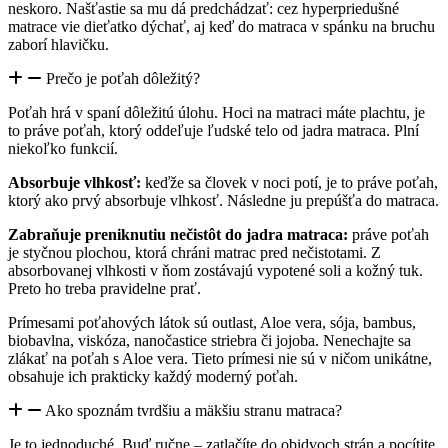
neskoro. Našťastie sa mu dá predchádzať: cez hyperpriedušné
matrace vie dieťatko dýchať, aj keď do matraca v spánku na bruchu
zaborí hlavičku.
Prečo je poťah dôležitý?
Poťah hrá v spaní dôležitú úlohu. Hoci na matraci máte plachtu, je
to práve poťah, ktorý oddeľuje ľudské telo od jadra matraca. Plní
niekoľko funkcií.
Absorbuje vlhkosť:
keďže sa človek v noci potí, je to práve poťah,
ktorý ako prvý absorbuje vlhkosť. Následne ju prepúšťa do matraca.
Zabraňuje preniknutiu nečistôt do jadra matraca:
práve poťah
je styčnou plochou, ktorá chráni matrac pred nečistotami. Z
absorbovanej vlhkosti v ňom zostávajú vypotené soli a kožný tuk.
Preto ho treba pravidelne prať.
Prímesami poťahových látok sú outlast, Aloe vera, sója, bambus,
biobavlna, viskóza, nanočastice striebra či jojoba. Nenechajte sa
zlákať na poťah s Aloe vera. Tieto prímesi nie sú v ničom unikátne,
obsahuje ich prakticky každý moderný poťah.
Ako spoznám tvrdšiu a mäkšiu stranu matraca?
Je to jednoduché. Buď ručne – zatlačíte do obidvoch strán a pocítite,