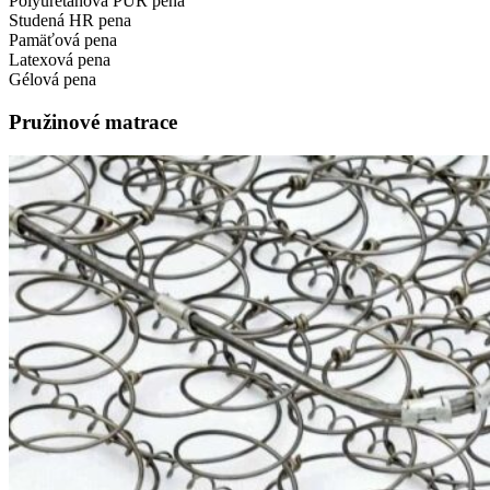
Polyuretánová PUR pena
Studená HR pena
Pamäťová pena
Latexová pena
Gélová pena
Pružinové matrace