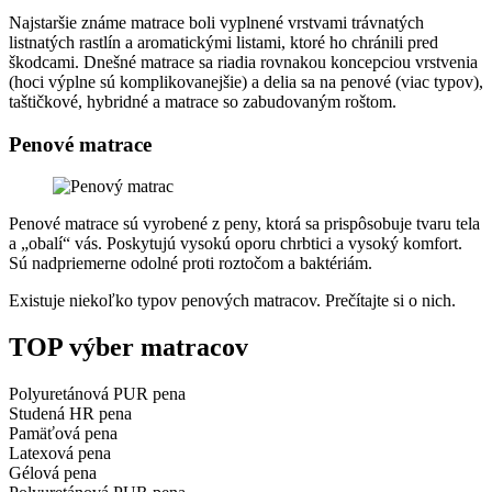
Najstaršie známe matrace boli vyplnené vrstvami trávnatých
listnatých rastlín a aromatickými listami, ktoré ho chránili pred
škodcami. Dnešné matrace sa riadia rovnakou koncepciou vrstvenia
(hoci výplne sú komplikovanejšie) a delia sa na penové (viac typov),
taštičkové, hybridné a matrace so zabudovaným roštom.
Penové matrace
Penové matrace sú vyrobené z peny, ktorá sa prispôsobuje tvaru tela
a „obalí“ vás. Poskytujú vysokú oporu chrbtici a vysoký komfort.
Sú nadpriemerne odolné proti roztočom a baktériám.
Existuje niekoľko typov penových matracov. Prečítajte si o nich.
TOP výber matracov
Polyuretánová PUR pena
Studená HR pena
Pamäťová pena
Latexová pena
Gélová pena