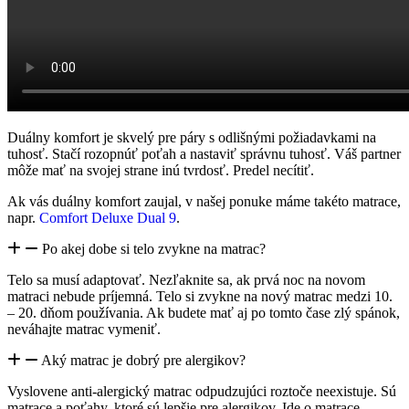
Duálny komfort je skvelý pre páry s odlišnými požiadavkami na
tuhosť. Stačí rozopnúť poťah a nastaviť správnu tuhosť. Váš partner
môže mať na svojej strane inú tvrdosť. Predel necítiť.
Ak vás duálny komfort zaujal, v našej ponuke máme takéto matrace,
napr.
Comfort Deluxe Dual 9
.
Po akej dobe si telo zvykne na matrac?
Telo sa musí adaptovať. Nezľaknite sa, ak prvá noc na novom
matraci nebude príjemná. Telo si zvykne na nový matrac medzi 10.
– 20. dňom používania. Ak budete mať aj po tomto čase zlý spánok,
neváhajte matrac vymeniť.
Aký matrac je dobrý pre alergikov?
Vyslovene anti-alergický matrac odpudzujúci roztoče neexistuje. Sú
matrace a poťahy, ktoré sú lepšie pre alergikov. Ide o matrace