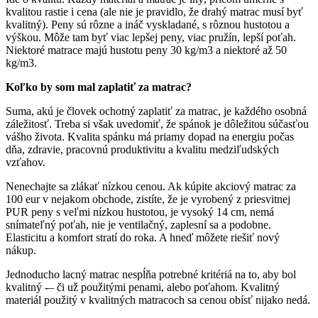
kvalitou rastie i cena (ale nie je pravidlo, že drahý matrac musí byť
kvalitný). Peny sú rôzne a ináč vyskladané, s rôznou hustotou a
výškou. Môže tam byť viac lepšej peny, viac pružín, lepší poťah.
Niektoré matrace majú hustotu peny 30 kg/m3 a niektoré až 50
kg/m3.
Koľko by som mal zaplatiť za matrac?
Suma, akú je človek ochotný zaplatiť za matrac, je každého osobná
záležitosť. Treba si však uvedomiť, že spánok je dôležitou súčasťou
vášho života. Kvalita spánku má priamy dopad na energiu počas
dňa, zdravie, pracovnú produktivitu a kvalitu medziľudských
vzťahov.
Nenechajte sa zlákať nízkou cenou. Ak kúpite akciový matrac za
100 eur v nejakom obchode, zistíte, že je vyrobený z priesvitnej
PUR peny s veľmi nízkou hustotou, je vysoký 14 cm, nemá
snímateľný poťah, nie je ventilačný, zaplesní sa a podobne.
Elasticitu a komfort stratí do roka. A hneď môžete riešiť nový
nákup.
Jednoducho lacný matrac nespĺňa potrebné kritériá na to, aby bol
kvalitný -– či už použitými penami, alebo poťahom. Kvalitný
materiál použitý v kvalitných matracoch sa cenou obísť nijako nedá.