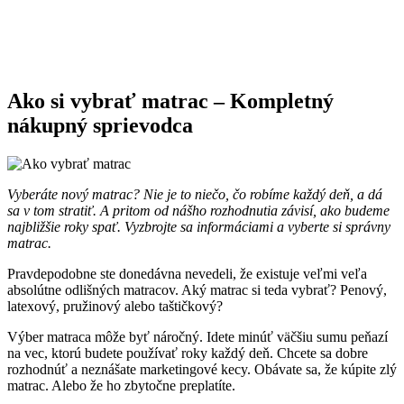
Ako si vybrať matrac – Kompletný
nákupný sprievodca
Vyberáte nový matrac? Nie je to niečo, čo robíme každý deň, a dá
sa v tom stratiť. A pritom od nášho rozhodnutia závisí, ako budeme
najbližšie roky spať. Vyzbrojte sa informáciami a vyberte si správny
matrac.
Pravdepodobne ste donedávna nevedeli, že existuje veľmi veľa
absolútne odlišných matracov. Aký matrac si teda vybrať? Penový,
latexový, pružinový alebo taštičkový?
Výber matraca môže byť náročný. Idete minúť väčšiu sumu peňazí
na vec, ktorú budete používať roky každý deň. Chcete sa dobre
rozhodnúť a neznášate marketingové kecy. Obávate sa, že kúpite zlý
matrac. Alebo že ho zbytočne preplatíte.