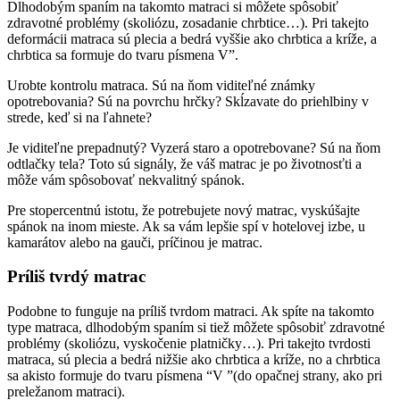
Dlhodobým spaním na takomto matraci si môžete spôsobiť
zdravotné problémy (skoliózu, zosadanie chrbtice…). Pri takejto
deformácii matraca sú plecia a bedrá vyššie ako chrbtica a kríže, a
chrbtica sa formuje do tvaru písmena V”.
Urobte kontrolu matraca. Sú na ňom viditeľné známky
opotrebovania? Sú na povrchu hrčky? Skĺzavate do priehlbiny v
strede, keď si na ľahnete?
Je viditeľne prepadnutý? Vyzerá staro a opotrebovane? Sú na ňom
odtlačky tela? Toto sú signály, že váš matrac je po životnosťti a
môže vám spôsobovať nekvalitný spánok.
Pre stopercentnú istotu, že potrebujete nový matrac, vyskúšajte
spánok na inom mieste. Ak sa vám lepšie spí v hotelovej izbe, u
kamarátov alebo na gauči, príčinou je matrac.
Príliš tvrdý matrac
Podobne to funguje na príliš tvrdom matraci. Ak spíte na takomto
type matraca, dlhodobým spaním si tiež môžete spôsobiť zdravotné
problémy (skoliózu, vyskočenie platničky…). Pri takejto tvrdosti
matraca, sú plecia a bedrá nižšie ako chrbtica a kríže, no a chrbtica
sa akisto formuje do tvaru písmena “V ”(do opačnej strany, ako pri
preležanom matraci).