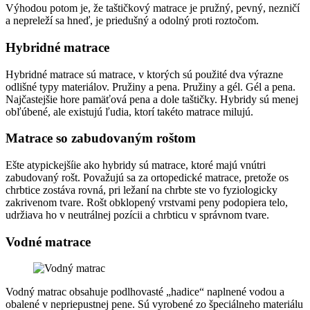
Výhodou potom je, že taštičkový matrace je pružný, pevný, nezničí
a nepreleží sa hneď, je priedušný a odolný proti roztočom.
Hybridné matrace
Hybridné matrace sú matrace, v ktorých sú použité dva výrazne
odlišné typy materiálov. Pružiny a pena. Pružiny a gél. Gél a pena.
Najčastejšie hore pamäťová pena a dole taštičky. Hybridy sú menej
obľúbené, ale existujú ľudia, ktorí takéto matrace milujú.
Matrace so zabudovaným roštom
Ešte atypickejšíie ako hybridy sú matrace, ktoré majú vnútri
zabudovaný rošt. Považujú sa za ortopedické matrace, pretože os
chrbtice zostáva rovná, pri ležaní na chrbte ste vo fyziologicky
zakrivenom tvare. Rošt obklopený vrstvami peny podopiera telo,
udržiava ho v neutrálnej pozícii a chrbticu v správnom tvare.
Vodné matrace
Vodný matrac obsahuje podlhovasté „hadice“ naplnené vodou a
obalené v nepriepustnej pene. Sú vyrobené zo špeciálneho materiálu