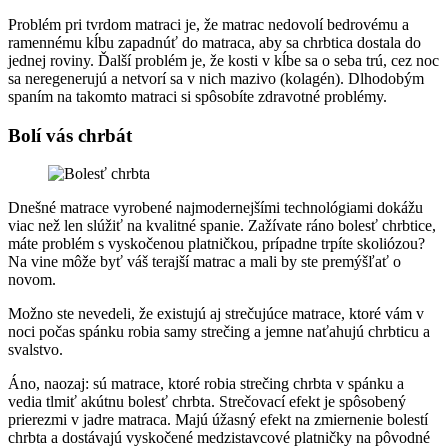
Problém pri tvrdom matraci je, že matrac nedovolí bedrovému a
ramennému kĺbu zapadnúť do matraca, aby sa chrbtica dostala do
jednej roviny. Ďalší problém je, že kosti v kĺbe sa o seba trú, cez noc
sa neregenerujú a netvorí sa v nich mazivo (kolagén). Dlhodobým
spaním na takomto matraci si spôsobíte zdravotné problémy.
Bolí vás chrbát
Dnešné matrace vyrobené najmodernejšími technológiami dokážu
viac než len slúžiť na kvalitné spanie. Zažívate ráno bolesť chrbtice,
máte problém s vyskočenou platničkou, prípadne trpíte skoliózou?
Na vine môže byť váš terajší matrac a mali by ste premýšľať o
novom.
Možno ste nevedeli, že existujú aj strečujúce matrace, ktoré vám v
noci počas spánku robia samy strečing a jemne naťahujú chrbticu a
svalstvo.
Áno, naozaj: sú matrace, ktoré robia strečing chrbta v spánku a
vedia tlmiť akútnu bolesť chrbta. Strečovací efekt je spôsobený
prierezmi v jadre matraca. Majú úžasný efekt na zmiernenie bolestí
chrbta a dostávajú vyskočené medzistavcové platničky na pôvodné