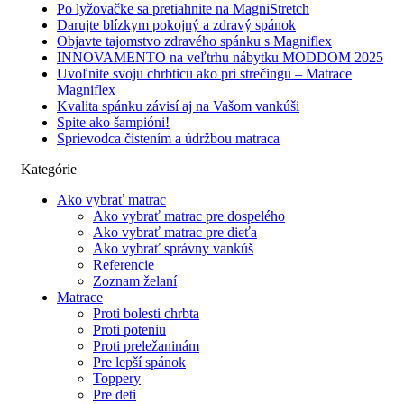
Po lyžovačke sa pretiahnite na MagniStretch
Darujte blízkym pokojný a zdravý spánok
Objavte tajomstvo zdravého spánku s Magniflex
INNOVAMENTO na veľtrhu nábytku MODDOM 2025
Uvoľnite svoju chrbticu ako pri strečingu – Matrace
Magniflex
Kvalita spánku závisí aj na Vašom vankúši
Spite ako šampióni!
Sprievodca čistením a údržbou matraca
Kategórie
Ako vybrať matrac
Ako vybrať matrac pre dospelého
Ako vybrať matrac pre dieťa
Ako vybrať správny vankúš
Referencie
Zoznam želaní
Matrace
Proti bolesti chrbta
Proti poteniu
Proti preležaninám
Pre lepší spánok
Toppery
Pre deti