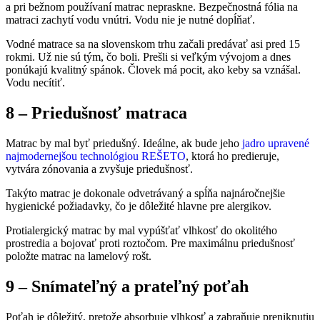
a pri bežnom používaní matrac nepraskne. Bezpečnostná fólia na
matraci zachytí vodu vnútri. Vodu nie je nutné dopĺňať.
Vodné matrace sa na slovenskom trhu začali predávať asi pred 15
rokmi. Už nie sú tým, čo boli. Prešli si veľkým vývojom a dnes
ponúkajú kvalitný spánok. Človek má pocit, ako keby sa vznášal.
Vodu necítiť.
8 – Priedušnosť matraca
Matrac by mal byť priedušný. Ideálne, ak bude jeho
jadro upravené
najmodernejšou technológiou REŠETO
, ktorá ho predieruje,
vytvára zónovania a zvyšuje priedušnosť.
Takýto matrac je dokonale odvetrávaný a spĺňa najnáročnejšie
hygienické požiadavky, čo je dôležité hlavne pre alergikov.
Protialergický matrac by mal vypúšťať vlhkosť do okolitého
prostredia a bojovať proti roztočom. Pre maximálnu priedušnosť
položte matrac na lamelový rošt.
9 – Snímateľný a prateľný poťah
Poťah je dôležitý, pretože absorbuje vlhkosť a zabraňuje preniknutiu