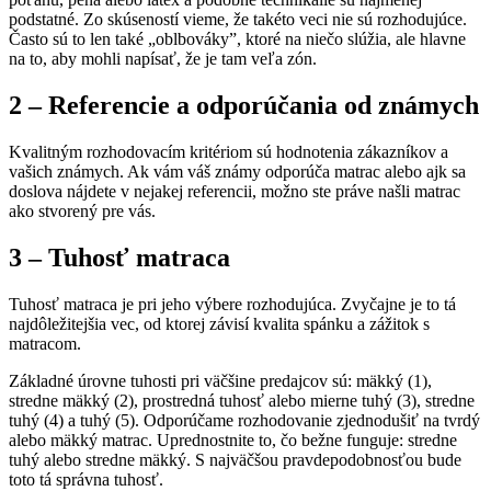
podstatné. Zo skúseností vieme, že takéto veci nie sú rozhodujúce.
Často sú to len také „oblbováky”, ktoré na niečo slúžia, ale hlavne
na to, aby mohli napísať, že je tam veľa zón.
2 – Referencie a odporúčania od známych
Kvalitným rozhodovacím kritériom sú hodnotenia zákazníkov a
vašich známych. Ak vám váš známy odporúča matrac alebo ajk sa
doslova nájdete v nejakej referencii, možno ste práve našli matrac
ako stvorený pre vás.
3 – Tuhosť matraca
Tuhosť matraca je pri jeho výbere rozhodujúca. Zvyčajne je to tá
najdôležitejšia vec, od ktorej závisí kvalita spánku a zážitok s
matracom.
Základné úrovne tuhosti pri väčšine predajcov sú: mäkký (1),
stredne mäkký (2), prostredná tuhosť alebo mierne tuhý (3), stredne
tuhý (4) a tuhý (5). Odporúčame rozhodovanie zjednodušiť na tvrdý
alebo mäkký matrac. Uprednostnite to, čo bežne funguje: stredne
tuhý alebo stredne mäkký. S najväčšou pravdepodobnosťou bude
toto tá správna tuhosť.