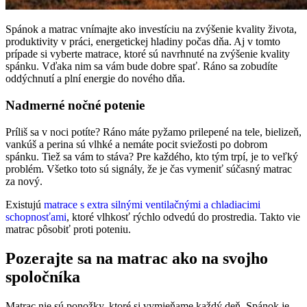
Spánok a matrac vnímajte ako investíciu na zvýšenie kvality života,
produktivity v práci, energetickej hladiny počas dňa. Aj v tomto
prípade si vyberte matrace, ktoré sú navrhnuté na zvýšenie kvality
spánku. Vďaka nim sa vám bude dobre spať. Ráno sa zobudíte
oddýchnutí a plní energie do nového dňa.
Nadmerné nočné potenie
Príliš sa v noci potíte? Ráno máte pyžamo prilepené na tele, bielizeň,
vankúš a perina sú vlhké a nemáte pocit sviežosti po dobrom
spánku. Tiež sa vám to stáva? Pre každého, kto tým trpí, je to veľký
problém. Všetko toto sú signály, že je čas vymeniť súčasný matrac
za nový.
Existujú
matrace s extra silnými ventilačnými a chladiacimi
schopnosťami
, ktoré vlhkosť rýchlo odvedú do prostredia. Takto vie
matrac pôsobiť proti poteniu.
Pozerajte sa na matrac ako na svojho
spoločníka
Matrac nie sú ponožky, ktoré si vymieňame každý deň. Spánok je