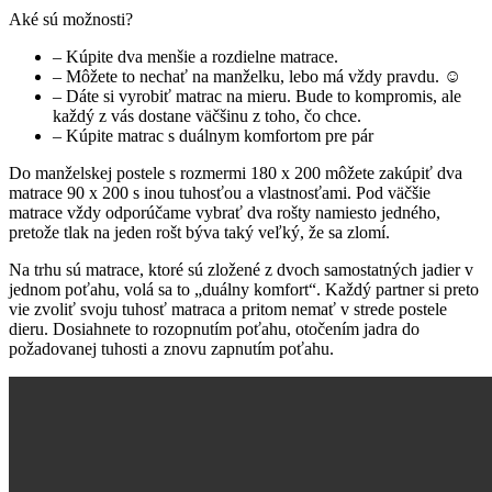
Aké sú možnosti?
– Kúpite dva menšie a rozdielne matrace.
– Môžete to nechať na manželku, lebo má vždy pravdu. ☺
– Dáte si vyrobiť matrac na mieru. Bude to kompromis, ale
každý z vás dostane väčšinu z toho, čo chce.
– Kúpite matrac s duálnym komfortom pre pár
Do manželskej postele s rozmermi 180 x 200 môžete zakúpiť dva
matrace 90 x 200 s inou tuhosťou a vlastnosťami. Pod väčšie
matrace vždy odporúčame vybrať dva rošty namiesto jedného,
pretože tlak na jeden rošt býva taký veľký, že sa zlomí.
Na trhu sú matrace, ktoré sú zložené z dvoch samostatných jadier v
jednom poťahu, volá sa to „duálny komfort“. Každý partner si preto
vie zvoliť svoju tuhosť matraca a pritom nemať v strede postele
dieru. Dosiahnete to rozopnutím poťahu, otočením jadra do
požadovanej tuhosti a znovu zapnutím poťahu.