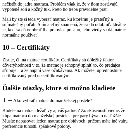
nečistôt do jadra matraca. Problém však je, že v ňom zostávajú
vypotené soli a kožný tuk. Preto ho treba pravidelne prať.
Mali by ste si teda vyberať matrac, ku ktorému je prateľný a
snímateľný poťah. Snímateľný znamená, že sa dá odobrať. Ideálne
je, keď sa dá odobrať iba polovica poťahu, lebo vtedy sa dá matrac
normálne používať.
10 – Certifikáty
Zistite, či má matrac certifikáty. Certifikáty sú dôležitý faktor
dôveryhodnosti v to, že matrac je schopný splniť to, čo predajca
sľubuje – a že naplní vaše očakávania. Ak môžete, uprednostnite
certifikovaný pred necertifikovaným.
Ďalšie otázky, ktoré si možno kladiete
Ako vybrať matrac do manželskej postele?
Budete na matraci ležať vy aj váš partner? Zo skúseností vieme, že
kúpa matraca do manželskej postele a pre páry býva to najťažšie.
Musíte napasovať jeden matrac pre obidvoch, pričom máte iné váhy,
preferencie tuhosti, spánkové polohy.