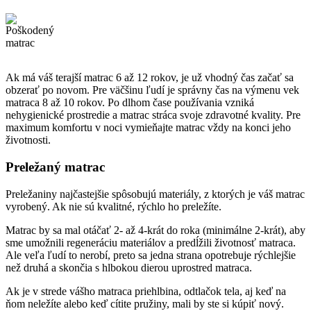
Ak má váš terajší matrac 6 až 12 rokov, je už vhodný čas začať sa
obzerať po novom. Pre väčšinu ľudí je správny čas na výmenu vek
matraca 8 až 10 rokov. Po dlhom čase používania vzniká
nehygienické prostredie a matrac stráca svoje zdravotné kvality. Pre
maximum komfortu v noci vymieňajte matrac vždy na konci jeho
životnosti.
Preležaný matrac
Preležaniny najčastejšie spôsobujú materiály, z ktorých je váš matrac
vyrobený. Ak nie sú kvalitné, rýchlo ho preležíte.
Matrac by sa mal otáčať 2- až 4-krát do roka (minimálne 2-krát), aby
sme umožnili regeneráciu materiálov a predĺžili životnosť matraca.
Ale veľa ľudí to nerobí, preto sa jedna strana opotrebuje rýchlejšie
než druhá a skončia s hlbokou dierou uprostred matraca.
Ak je v strede vášho matraca priehlbina, odtlačok tela, aj keď na
ňom neležíte alebo keď cítite pružiny, mali by ste si kúpiť nový.