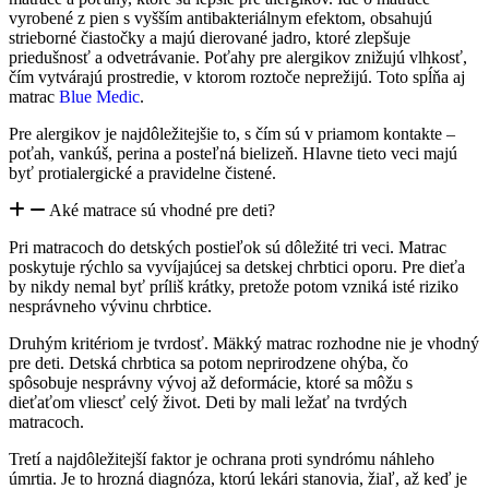
vyrobené z pien s vyšším antibakteriálnym efektom, obsahujú
strieborné čiastočky a majú dierované jadro, ktoré zlepšuje
priedušnosť a odvetrávanie. Poťahy pre alergikov znižujú vlhkosť,
čím vytvárajú prostredie, v ktorom roztoče neprežijú. Toto spĺňa aj
matrac
Blue Medic
.
Pre alergikov je najdôležitejšie to, s čím sú v priamom kontakte –
poťah, vankúš, perina a posteľná bielizeň. Hlavne tieto veci majú
byť protialergické a pravidelne čistené.
Aké matrace sú vhodné pre deti?
Pri matracoch do detských postieľok sú dôležité tri veci. Matrac
poskytuje rýchlo sa vyvíjajúcej sa detskej chrbtici oporu. Pre dieťa
by nikdy nemal byť príliš krátky, pretože potom vzniká isté riziko
nesprávneho vývinu chrbtice.
Druhým kritériom je tvrdosť. Mäkký matrac rozhodne nie je vhodný
pre deti. Detská chrbtica sa potom neprirodzene ohýba, čo
spôsobuje nesprávny vývoj až deformácie, ktoré sa môžu s
dieťaťom vliescť celý život. Deti by mali ležať na tvrdých
matracoch.
Tretí a najdôležitejší faktor je ochrana proti syndrómu náhleho
úmrtia. Je to hrozná diagnóza, ktorú lekári stanovia, žiaľ, až keď je