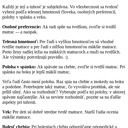
Každý je iný a tuhosť je subjektívna. Vo všeobecnosti sa tvrdosť
vyberá podľa telesnej hmotnosti človeka, osobných preferencií,
polohy v spánku a veku.
Osobné preferencie:
Ak radi spíte na tvrdšom, zvoľte si tvrdší
matrac -– a naopak.
Telesná hmotnosť:
Pre ľudí s vyššou hmotnosťou sú vhodné
tvrdšie matrace a pre ľudí s nižšou hmotnosťou mäkšie matrace.
Preto ženy radšej ležia na mäkkých matracoch a muži na tvrdších.
Ale výnimky potvrdzujú pravidlo. :).
Poloha v spánku:
Ak spávate na chrbte, zvoľte si tvrdší matrac. Pri
spánku na boku je lepší mäkší matrac.
Veľa ľudí často mení polohu. Raz spia na chrbte a inokedy na boku
a podobne. Potrebujete taký matrac, čo vyvoláva protitlak, ale nie
príliš silný. Ako sa rozhodnúť? Vyberajte podľa tej polohy, v aktorej
spávate najčastejšie. Ak sa neviete rozhodnúť, pozrite sa na ďalšie
aspekty pri tuhosti.
Vek:
Pre deti sú dobré stredne tvrdé matrace. Starší ľudia ocenia
mäkšie matrace.
Bolesť chrbta:
Pri bolestiach chrbta odporúčame ortopedické a