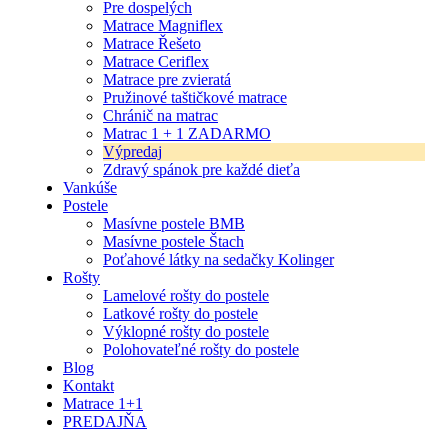
Pre dospelých
Matrace Magniflex
Matrace Řešeto
Matrace Ceriflex
Matrace pre zvieratá
Pružinové taštičkové matrace
Chránič na matrac
Matrac 1 + 1 ZADARMO
Výpredaj
Zdravý spánok pre každé dieťa
Vankúše
Postele
Masívne postele BMB
Masívne postele Štach
Poťahové látky na sedačky Kolinger
Rošty
Lamelové rošty do postele
Latkové rošty do postele
Výklopné rošty do postele
Polohovateľné rošty do postele
Blog
Kontakt
Matrace 1+1
PREDAJŇA