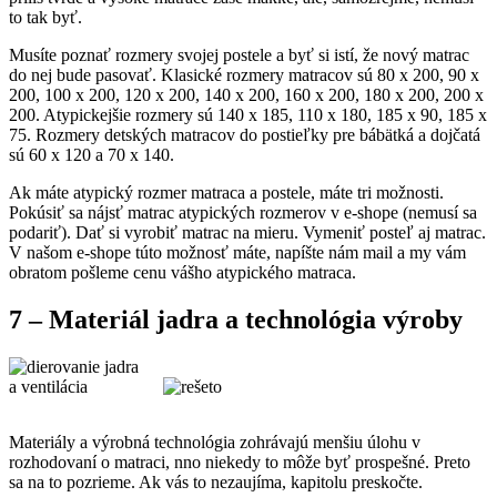
to tak byť.
Musíte poznať rozmery svojej postele a byť si istí, že nový matrac
do nej bude pasovať. Klasické rozmery matracov sú 80 x 200, 90 x
200, 100 x 200, 120 x 200, 140 x 200, 160 x 200, 180 x 200, 200 x
200. Atypickejšie rozmery sú 140 x 185, 110 x 180, 185 x 90, 185 x
75. Rozmery detských matracov do postieľky pre bábätká a dojčatá
sú 60 x 120 a 70 x 140.
Ak máte atypický rozmer matraca a postele, máte tri možnosti.
Pokúsiť sa nájsť matrac atypických rozmerov v e-shope (nemusí sa
podariť). Dať si vyrobiť matrac na mieru. Vymeniť posteľ aj matrac.
V našom e-shope túto možnosť máte, napíšte nám mail a my vám
obratom pošleme cenu vášho atypického matraca.
7 – Materiál jadra a technológia výroby
Materiály a výrobná technológia zohrávajú menšiu úlohu v
rozhodovaní o matraci, nno niekedy to môže byť prospešné. Preto
sa na to pozrieme. Ak vás to nezaujíma, kapitolu preskočte.