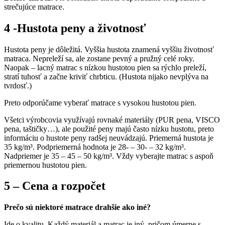
strečujúce matrace.
4 -Hustota peny a životnosť
Hustota peny je dôležitá. Vyššia hustota znamená vyššiu životnosť
matraca. Nepreleží sa, ale zostane pevný a pružný celé roky.
Naopak – lacný matrac s nízkou hustotou pien sa rýchlo preleží,
stratí tuhosť a začne kriviť chrbticu. (Hustota nijako nevplýva na
tvrdosť.)
Preto odporúčame vyberať matrace s vysokou hustotou pien.
Všetci výrobcovia využívajú rovnaké materiály (PUR pena, VISCO
pena, taštičky…), ale použité peny majú často nízku hustotu, preto
informáciu o hustote peny radšej neuvádzajú. Priemerná hustota je
35 kg/m³. Podpriemerná hodnota je 28- – 30- – 32 kg/m³.
Nadpriemer je 35 – 45 – 50 kg/m³. Vždy vyberajte matrac s aspoň
priemernou hustotou pien.
5 – Cena a rozpočet
Prečo sú niektoré matrace drahšie ako iné?
Ide o kvalitu. Každý materiál a matrac je iný, pričom úmerne s