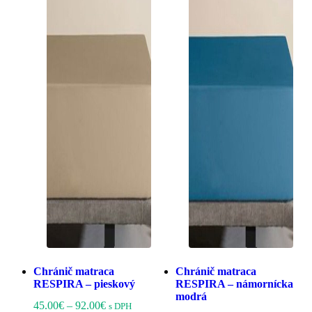
môžete
si
vybrať
môžete
na
vybrať
stránke
na
produktu.
stránke
produktu
Chránič matraca
Chránič matraca
RESPIRA – pieskový
RESPIRA – námornícka
modrá
Price
Tento
45.00
€
–
92.00
€
s DPH