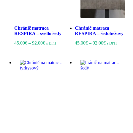
Chránič matraca
Chránič matraca
RESPIRA – svetlo šedý
RESPIRA – šedobéžový
Price
Tento
Price
Tento
45.00
€
–
92.00
€
45.00
€
–
92.00
€
s DPH
s DPH
range:
produkt
range:
produkt
45.00€
má
45.00€
má
through
viacero
through
viacero
92.00€
variantov.
92.00€
variantov
Možnosti
Možnost
si
si
môžete
môžete
vybrať
vybrať
na
na
stránke
stránke
produktu.
produktu