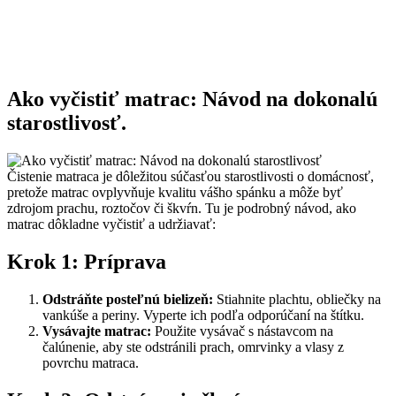
Ako vyčistiť matrac: Návod na dokonalú
starostlivosť.
Čistenie matraca je dôležitou súčasťou starostlivosti o domácnosť,
pretože matrac ovplyvňuje kvalitu vášho spánku a môže byť
zdrojom prachu, roztočov či škvŕn. Tu je podrobný návod, ako
matrac dôkladne vyčistiť a udržiavať:
Krok 1: Príprava
Odstráňte posteľnú bielizeň:
Stiahnite plachtu, obliečky na
vankúše a periny. Vyperte ich podľa odporúčaní na štítku.
Vysávajte matrac:
Použite vysávač s nástavcom na
čalúnenie, aby ste odstránili prach, omrvinky a vlasy z
povrchu matraca.