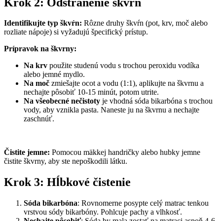
Krok 2: Odstránenie škvŕn
Identifikujte typ škvŕn:
Rôzne druhy škvŕn (pot, krv, moč alebo
rozliate nápoje) si vyžadujú špecifický prístup.
Prípravok na škvrny:
Na krv
použite studenú vodu s trochou peroxidu vodíka
alebo jemné mydlo.
Na moč
zmiešajte ocot a vodu (1:1), aplikujte na škvrnu a
nechajte pôsobiť 10-15 minút, potom utrite.
Na všeobecné nečistoty
je vhodná sóda bikarbóna s trochou
vody, aby vznikla pasta. Naneste ju na škvrnu a nechajte
zaschnúť.
Čistite jemne:
Pomocou mäkkej handričky alebo hubky jemne
čistite škvrny, aby ste nepoškodili látku.
Krok 3: Hĺbkové čistenie
Sóda bikarbóna
: Rovnomerne posypte celý matrac tenkou
vrstvou sódy bikarbóny. Pohlcuje pachy a vlhkosť.
Nechajte pôsobiť
: Sóda by mala zostať na matraci aspoň 4-6