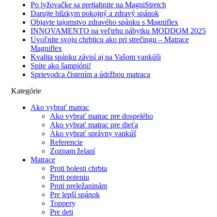
Po lyžovačke sa pretiahnite na MagniStretch
Darujte blízkym pokojný a zdravý spánok
Objavte tajomstvo zdravého spánku s Magniflex
INNOVAMENTO na veľtrhu nábytku MODDOM 2025
Uvoľnite svoju chrbticu ako pri strečingu – Matrace
Magniflex
Kvalita spánku závisí aj na Vašom vankúši
Spite ako šampióni!
Sprievodca čistením a údržbou matraca
Kategórie
Ako vybrať matrac
Ako vybrať matrac pre dospelého
Ako vybrať matrac pre dieťa
Ako vybrať správny vankúš
Referencie
Zoznam želaní
Matrace
Proti bolesti chrbta
Proti poteniu
Proti preležaninám
Pre lepší spánok
Toppery
Pre deti