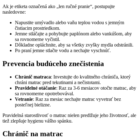
Ak je etiketa označená ako „len ručné pranie“, postupujte
nasledovne:
Napustite umývadlo alebo vaňu teplou vodou s jemným
čistiacim prostriedkom.
Jemne stláčajte a pohybujte paplónom alebo vankúšom, aby
sa rovnomerne vyčistil.
Dôkladne opláchnite, aby sa všetky zvyšky mydla odstránili.
Po praní jemne stlačte vodu a nechajte vyschnúť.
Prevencia budúceho znečistenia
Chránič matraca
: Investujte do kvalitného chrániča, ktorý
chráni matrac pred tekutinami a nečistotami.
Pravidelné otáčanie
: Raz za 3-6 mesiacov otočte matrac, aby
sa rovnomerne opotrebovával.
Vetranie
: Raz za mesiac nechajte matrac vyvetrať bez
posteľnej bielizne.
Pravidelná starostlivosť o matrac nielen predlžuje jeho životnosť, ale
tiež zlepšuje hygienu vášho spánku.
Chránič na matrac