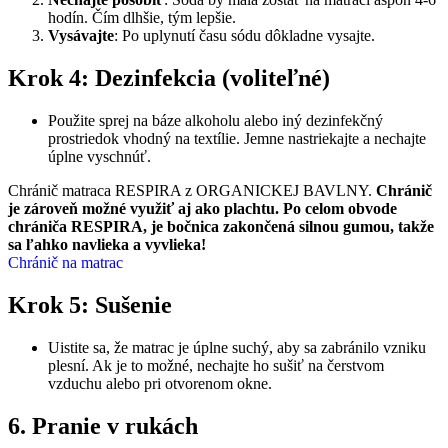
hodín. Čím dlhšie, tým lepšie.
Vysávajte
: Po uplynutí času sódu dôkladne vysajte.
Krok 4: Dezinfekcia (voliteľné)
Použite sprej na báze alkoholu alebo iný dezinfekčný
prostriedok vhodný na textílie. Jemne nastriekajte a nechajte
úplne vyschnúť.
Chránič matraca RESPIRA z ORGANICKEJ BAVLNY.
Chránič
je zároveň možné využiť aj ako plachtu. Po celom obvode
chrániča RESPIRA, je bočnica zakončená silnou gumou, takže
sa ľahko navlieka a vyvlieka!
Chránič na matrac
Krok 5: Sušenie
Uistite sa, že matrac je úplne suchý, aby sa zabránilo vzniku
plesní. Ak je to možné, nechajte ho sušiť na čerstvom
vzduchu alebo pri otvorenom okne.
6. Pranie v rukách