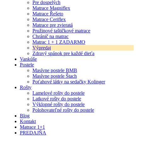
Pre dospelých
Matrace Magniflex
Matrace Řešeto
Matrace Ceriflex
Matrace pre zvieratá
Pružinové taštičkové matrace
Chránič na matrac
Matrac 1 + 1 ZADARMO
Výpredaj
Zdravý spánok pre každé dieťa
Vankúše
Postele
Masívne postele BMB
Masívne postele Štach
Poťahové látky na sedačky Kolinger
Rošty
Lamelové rošty do postele
Latkové rošty do postele
Výklopné rošty do postele
Polohovateľné rošty do postele
Blog
Kontakt
Matrace 1+1
PREDAJŇA