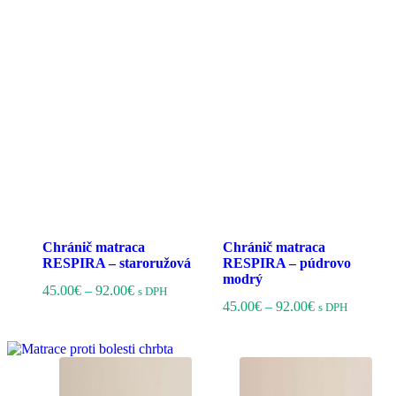
Chránič matraca
Chránič matraca
RESPIRA – staroružová
RESPIRA – púdrovo
modrý
Price
Tento
45.00
€
–
92.00
€
s DPH
range:
produkt
Price
Tento
45.00
€
–
92.00
€
s DPH
45.00€
má
range:
produkt
through
viacero
45.00€
má
92.00€
variantov.
through
viacero
Možnosti
92.00€
variantov
si
Možnost