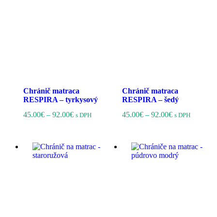
Chránič matraca
Chránič matraca
RESPIRA – tyrkysový
RESPIRA – šedý
Price
Tento
Price
Tento
45.00
€
–
92.00
€
45.00
€
–
92.00
€
s DPH
s DPH
range:
produkt
range:
produkt
45.00€
má
45.00€
má
through
viacero
through
viacero
92.00€
variantov.
92.00€
variantov
Možnosti
Možnost
si
si
môžete
môžete
vybrať
vybrať
na
na
stránke
stránke
produktu.
produktu