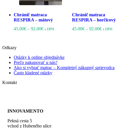
Chránič matraca
Chránič matraca
RESPIRA – mätový
RESPIRA – horčicový
Price
Tento
Price
Tento
45.00
€
–
92.00
€
45.00
€
–
92.00
€
s DPH
s DPH
range:
produkt
range:
produkt
45.00€
má
45.00€
má
through
viacero
through
viacero
Odkazy
92.00€
variantov.
92.00€
variantov
Možnosti
Možnost
Otázky k online objednávke
si
si
Prečo nakupovať u nás?
môžete
môžete
Ako si vybrať matrac – Kompletný nákupný sprievodca
vybrať
vybrať
Často kladené otázky
na
na
stránke
stránke
Kontakt
produktu.
produktu
+421 948 107 788
kontakt@barige.sk
INNOVAMENTO
Pekná cesta 5
vchod z Hubeného ulice