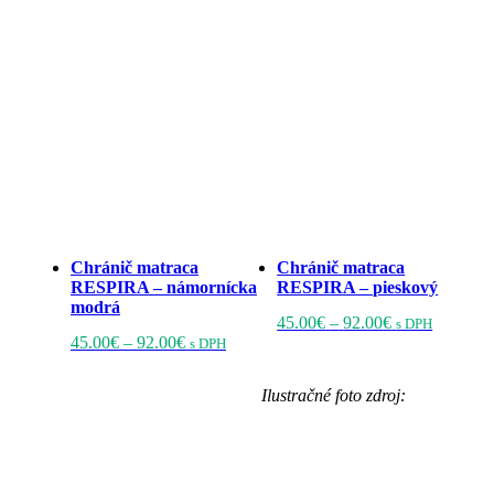
Chránič matraca
Chránič matraca
RESPIRA – námornícka
RESPIRA – pieskový
modrá
Price
Tento
45.00
€
–
92.00
€
s DPH
Price
Tento
range:
produkt
45.00
€
–
92.00
€
s DPH
range:
produkt
45.00€
má
45.00€
má
through
viacero
Ilustračné foto zdroj:
through
viacero
92.00€
variantov
92.00€
variantov.
Možnost
Možnosti
si
si
môžete
môžete
vybrať