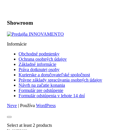
Zobraziť na mape
Showroom
Informácie
Obchodné podmienky
Ochrana osobných údajov
Základné informácie
Práva dotknutej osoby
Kurierske a doručovateľské spoločnost
Právne základy spracúvania osobných údajov
Návrh na začatie konania
Formulár pre odstúpenie
Formulár odstúpenia v lehote 14 dní
Neve
| Používa
WordPress
Select at least 2 products