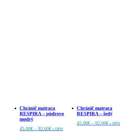
vybrať
na
na
stránke
stránke
produktu
produktu.
Chránič matraca
Chránič matraca
RESPIRA – púdrovo
RESPIRA – šedý
modrý
Price
Tento
45.00
€
–
92.00
€
s DPH
Price
Tento
range:
produkt
45.00
€
–
92.00
€
s DPH
range:
produkt
45.00€
má