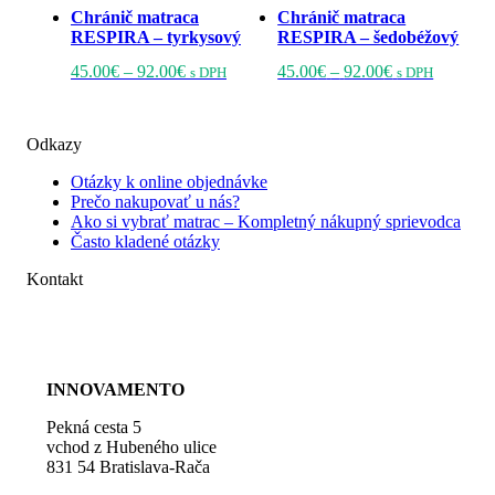
Chránič matraca
Chránič matraca
RESPIRA – tyrkysový
RESPIRA – šedobéžový
Price
Tento
Price
Tento
45.00
€
–
92.00
€
45.00
€
–
92.00
€
s DPH
s DPH
range:
produkt
range:
produkt
45.00€
má
45.00€
má
through
viacero
through
viacero
Odkazy
92.00€
variantov.
92.00€
variantov
Možnosti
Možnost
Otázky k online objednávke
si
si
Prečo nakupovať u nás?
môžete
môžete
Ako si vybrať matrac – Kompletný nákupný sprievodca
vybrať
vybrať
Často kladené otázky
na
na
stránke
stránke
Kontakt
produktu.
produktu
+421 948 107 788
kontakt@barige.sk
INNOVAMENTO
Pekná cesta 5
vchod z Hubeného ulice
831 54 Bratislava-Rača