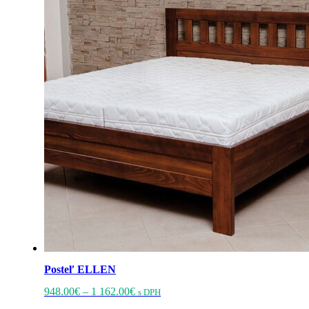
Posteľ ELLEN
Price
Tento
948.00
€
–
1 162.00
€
s DPH
range:
produkt