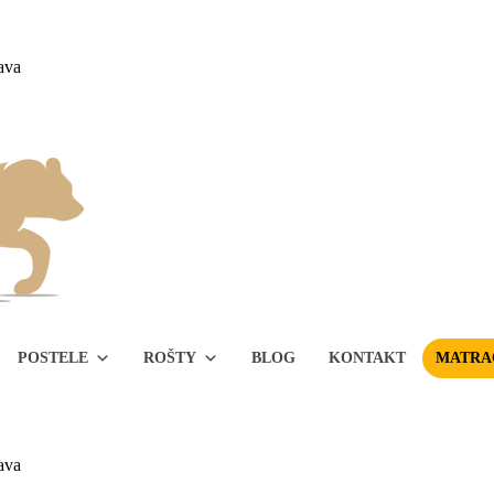
ava
POSTELE
ROŠTY
BLOG
KONTAKT
MATRAC
ava