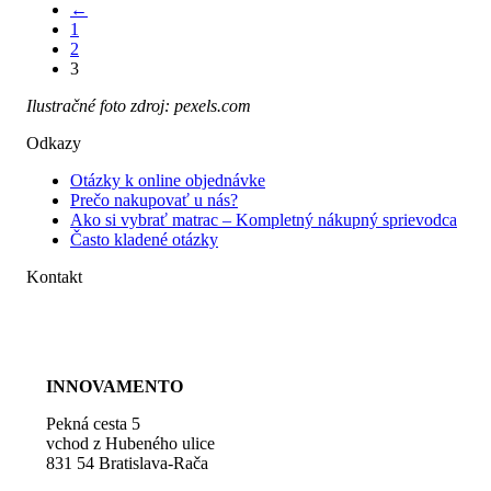
←
948.00€
má
1
through
viacero
2
1
variantov.
3
162.00€
Možnosti
si
Ilustračné foto zdroj: pexels.com
môžete
vybrať
Odkazy
na
stránke
Otázky k online objednávke
produktu.
Prečo nakupovať u nás?
Ako si vybrať matrac – Kompletný nákupný sprievodca
Často kladené otázky
Kontakt
+421 948 107 788
kontakt@barige.sk
INNOVAMENTO
Pekná cesta 5
vchod z Hubeného ulice
831 54 Bratislava-Rača