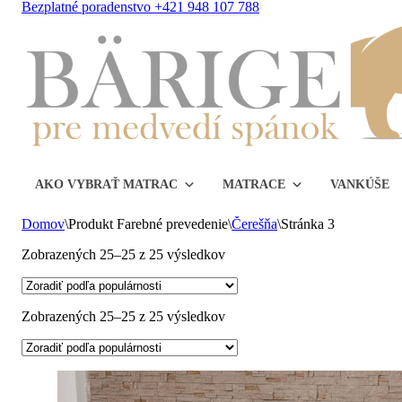
Bezplatné poradenstvo +421 948 107 788
AKO VYBRAŤ MATRAC
MATRACE
VANKÚŠE
Domov
\
Produkt Farebné prevedenie
\
Čerešňa
\
Stránka 3
Zoradené
Zobrazených 25–25 z 25 výsledkov
podľa
popularity
Zoradené
Zobrazených 25–25 z 25 výsledkov
podľa
popularity