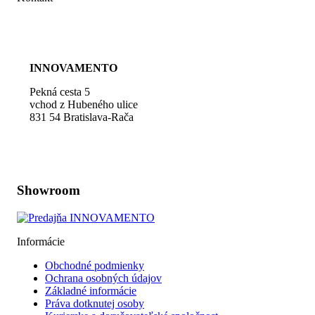
produktu.
produk
+421 948 107 788
kontakt@barige.sk
INNOVAMENTO
Pekná cesta 5
vchod z Hubeného ulice
831 54 Bratislava-Rača
Zobraziť na mape
Showroom
Informácie
Obchodné podmienky
Ochrana osobných údajov
Základné informácie
Práva dotknutej osoby