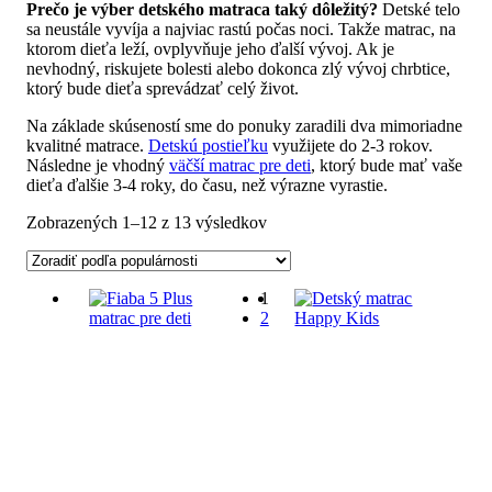
Prečo je výber detského matraca taký dôležitý?
Detské telo
sa neustále vyvíja a najviac rastú počas noci. Takže matrac, na
ktorom dieťa leží, ovplyvňuje jeho ďalší vývoj. Ak je
nevhodný, riskujete bolesti alebo dokonca zlý vývoj chrbtice,
ktorý bude dieťa sprevádzať celý život.
Na základe skúseností sme do ponuky zaradili dva mimoriadne
kvalitné matrace.
Detskú postieľku
využijete do 2-3 rokov.
Následne je vhodný
väčší matrac pre deti
, ktorý bude mať vaše
dieťa ďalšie 3-4 roky, do času, než výrazne vyrastie.
Zoradené
Zobrazených 1–12 z 13 výsledkov
podľa
popularity
1
2