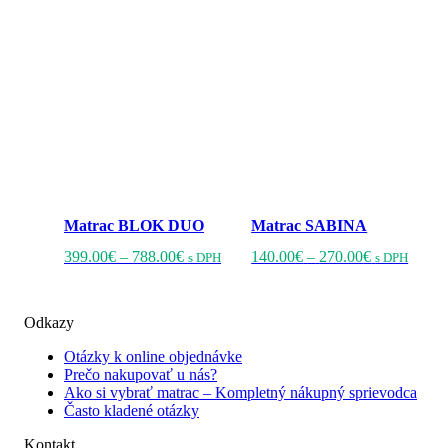
Matrac BLOK DUO
Matrac SABINA
Price
Tento
Price
Tento
399.00
€
–
788.00
€
140.00
€
–
270.00
€
s DPH
s DPH
range:
produkt
range:
produ
399.00€
má
140.00€
má
through
viacero
through
viacer
Odkazy
788.00€
variantov.
270.00€
varian
Možnosti
Možno
Otázky k online objednávke
si
si
Prečo nakupovať u nás?
môžete
môžet
Ako si vybrať matrac – Kompletný nákupný sprievodca
vybrať
vybra
Často kladené otázky
na
na
stránke
stránk
Kontakt