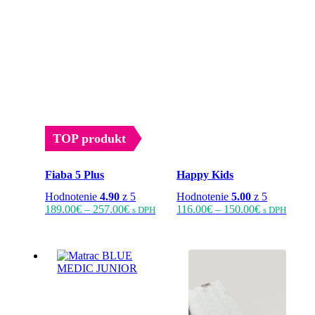
TOP produkt
Fiaba 5 Plus
Happy Kids
Hodnotenie
4.90
z 5
Hodnotenie
5.00
z 5
Price
Tento
Price
Tento
189.00
€
–
257.00
€
116.00
€
–
150.00
€
s DPH
s DPH
range:
produkt
range:
produ
189.00€
má
116.00€
má
through
viacero
through
viacer
257.00€
variantov.
150.00€
varian
Možnosti
Možno
si
si
môžete
môžet
vybrať
vybra