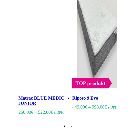
na
na
stránke
stránk
produktu.
produk
TOP produkt
Matrac BLUE MEDIC
Riposo 9 Evo
JUNIOR
Price
Tento
449.00
€
–
998.00
€
s DPH
Price
Tento
range:
produ
266.00
€
–
522.00
€
s DPH
range:
produkt
449.00€
má
266.00€
má
through
viacer
→
through
viacero
998.00€
varian