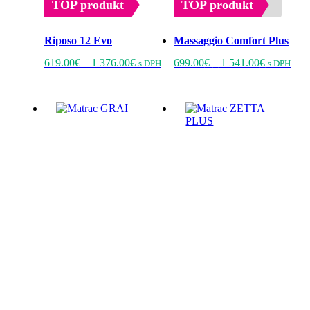
TOP produkt
TOP produkt
Riposo 12 Evo
Massaggio Comfort Plus
Price
Tento
Price
Ten
619.00
€
–
1 376.00
€
699.00
€
–
1 541.00
€
s DPH
s DPH
range:
produkt
range:
prod
619.00€
má
699.00€
má
through
viacero
through
viac
1
variantov.
1
vari
376.00€
Možnosti
541.00€
Mož
si
si
môžete
môž
vybrať
vybr
na
na
stránke
strá
produktu.
prod