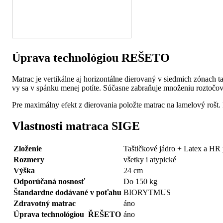
Úprava technológiou REŠETO
Matrac je vertikálne aj horizontálne dierovaný v siedmich zónach
vy sa v spánku menej potíte. Súčasne zabraňuje množeniu roztočov,
Pre maximálny efekt z dierovania položte matrac na lamelový rošt. 
Vlastnosti matraca SIGE
Zloženie
Taštičkové jádro + Latex a HR
Rozmery
všetky i atypické
Výška
24 cm
Odporúčaná nosnosť
Do 150 kg
Štandardne dodávané v poťahu
BIORYTMUS
Zdravotný matrac
áno
Úprava technológiou ŘEŠETO
áno