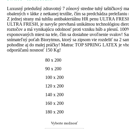
range:
Luxusný priedušný zdravotný 7 zónový stredne tuhý taštičkový 
347.00€
obalených v látke z netkanej textílie, čím sa predchádza preležaniu
through
Z jednej strany má tuhšiu antibakteriálnu HR penu ULTRA FRESH 
684.00€
ULTRA FRESH, je navyše prevŕtaná unikátnou technológiou diero
roztočov a má vynikajúcu odolnosť proti vzniku húb a plesní. 100%
exponovaných miest na tele, čím sa dosiahne uvoľnenie svalov!
snímateľný poťah Biorytmus, ktorý sa zipsom vie rozdeliť na 2 samo
pohodlne aj do malej práčky! Matrac TOP SPRING LATEX je vhodn
odporúčanú nosnosť 150 Kg!
80 x 200
90 x 200
100 x 200
120 x 200
140 x 200
160 x 200
180 x 200
Vyberte možnosť