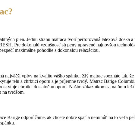
rac?
litných pien. Jednu stranu matraca tvorí perforovaná latexová doska a
FRESH. Pre dokonalú vzdušnosť sú peny upravené najnovšou technoló
bezpečí maximálne pohodlie s dokonalou relaxáciou.
má najväčší vplyv na kvalitu vášho spánku. Zlý matrac spoznáte tak, že
ytuje telu a chrbtici oporu a je príjemne tvrdý. Matrac Bärige Columbi
 poskytuje chrbtici dostatočnú oporu. Našim zákazníkom sa na ňom leží
e na tvrdšom.
ce Bärige odporúčame, ak chcete dobre spať a neminúť na to veľa peň
 spánku.