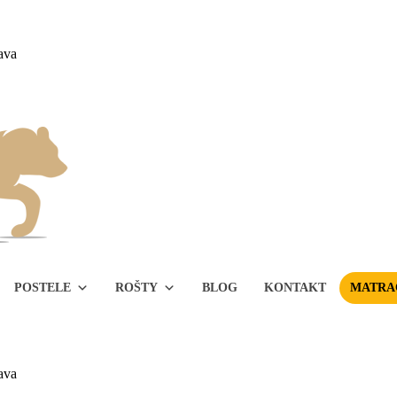
ava
POSTELE
ROŠTY
BLOG
KONTAKT
MATRAC
ava