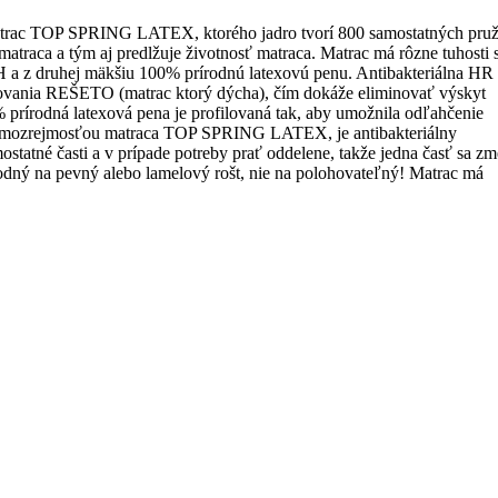
matrac TOP SPRING LATEX, ktorého jadro tvorí 800 samostatných pruž
 matraca a tým aj predlžuje životnosť matraca. Matrac má rôzne tuhosti s
a z druhej mäkšiu 100% prírodnú latexovú penu. Antibakteriálna HR
vania REŠETO (matrac ktorý dýcha), čím dokáže eliminovať výskyt
 prírodná latexová pena je profilovaná tak, aby umožnila odľahčenie
 Samozrejmosťou matraca TOP SPRING LATEX, je antibakteriálny
statné časti a v prípade potreby prať oddelene, takže jedna časť sa zm
ý na pevný alebo lamelový rošt, nie na polohovateľný! Matrac má