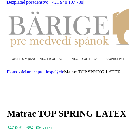
Bezplatné poradenstvo +421 948 107 788
AKO VYBRAŤ MATRAC
MATRACE
VANKÚŠE
Domov
\
Matrace pre dospelých
\
Matrac TOP SPRING LATEX
Matrac TOP SPRING LATEX
Matrac TOP SPRING LATEX
Matrac TOP SPRING LATEX
Price
347.00
€
–
684.00
€
s DPH