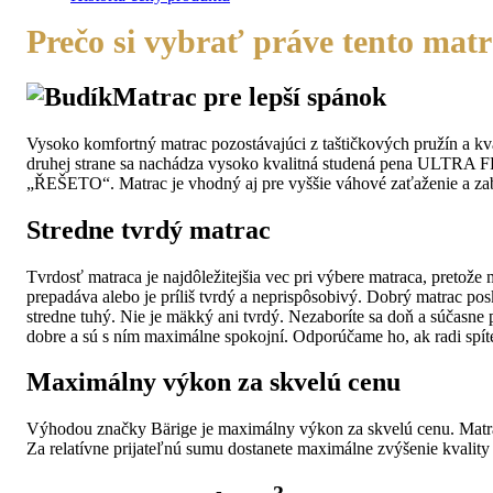
Prečo si vybrať práve tento mat
Matrac pre lepší spánok
Vysoko komfortný matrac pozostávajúci z taštičkových pružín a kva
druhej strane sa nachádza vysoko kvalitná studená pena ULTRA 
„ŘEŠETO“. Matrac je vhodný aj pre vyššie váhové zaťaženie a za
Stredne tvrdý matrac
Tvrdosť matraca je najdôležitejšia vec pri výbere matraca, pretože 
prepadáva alebo je príliš tvrdý a neprispôsobivý. Dobrý matrac posk
stredne tuhý. Nie je mäkký ani tvrdý. Nezaboríte sa doň a súčasne
dobre a sú s ním maximálne spokojní. Odporúčame ho, ak radi spít
Maximálny výkon za skvelú cenu
Výhodou značky Bärige je maximálny výkon za skvelú cenu. Matra
Za relatívne prijateľnú sumu dostanete maximálne zvýšenie kvality