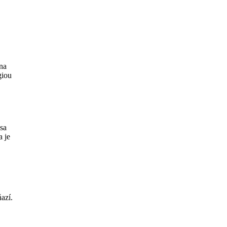
 na
giou
 sa
a je
azí.