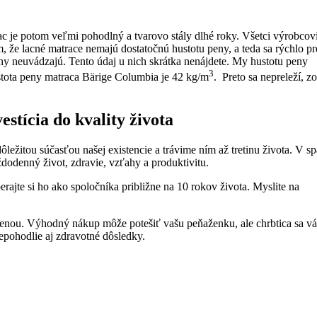
rac je potom veľmi pohodlný a tvarovo stály dlhé roky. Všetci výrobcov
že lacné matrace nemajú dostatočnú hustotu peny, a teda sa rýchlo pr
ny neuvádzajú. Tento údaj u nich skrátka nenájdete. My hustotu peny
3
stota peny matraca Bärige Columbia je 42 kg/m
. Preto sa nepreleží, z
stícia do kvality života
ležitou súčasťou našej existencie a trávime ním až tretinu života. V s
dodenný život, zdravie, vzťahy a produktivitu.
erajte si ho ako spoločníka približne na 10 rokov života. Myslite na
cenou. Výhodný nákup môže potešiť vašu peňaženku, ale chrbtica sa v
epohodlie aj zdravotné dôsledky.