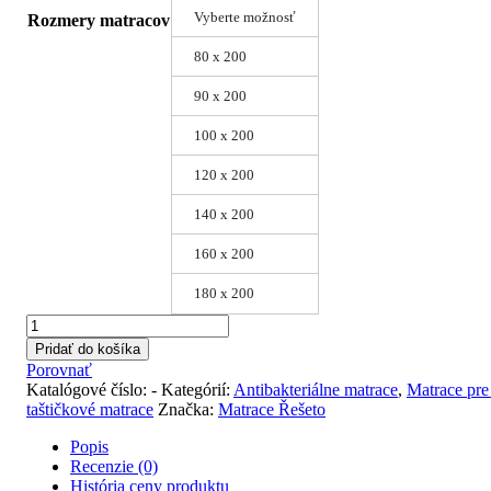
Vyberte možnosť
Rozmery matracov
80 x 200
90 x 200
100 x 200
120 x 200
140 x 200
160 x 200
180 x 200
množstvo
Matrac
Pridať do košíka
TOP
Porovnať
SPRING
Katalógové číslo:
-
Kategórií:
Antibakteriálne matrace
,
Matrace pre
LATEX
taštičkové matrace
Značka:
Matrace Řešeto
Popis
Recenzie (0)
História ceny produktu