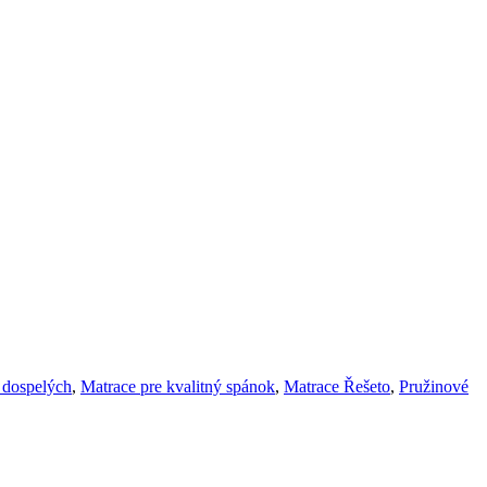
 dospelých
,
Matrace pre kvalitný spánok
,
Matrace Řešeto
,
Pružinové