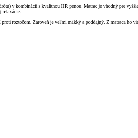
 drôtu) v kombinácii s kvalitnou HR penou. Matrac je vhodný pre vyšši
 relaxácie.
í proti roztočom. Zároveň je veľmi mäkký a poddajný. Z matraca ho vi