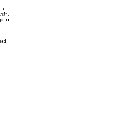
ín
trán.
 pena
estí