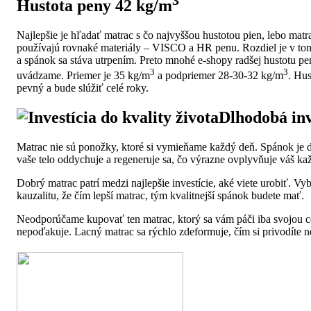
3
Hustota peny 42 kg/m
Najlepšie je hľadať matrac s čo najvyššou hustotou pien, lebo mat
používajú rovnaké materiály – VISCO a HR penu. Rozdiel je v tom, 
a spánok sa stáva utrpením. Preto mnohé e-shopy radšej hustotu pe
3
3
uvádzame. Priemer je 35 kg/m
a podpriemer 28-30-32 kg/m
. Hu
pevný a bude slúžiť celé roky.
Dlhodobá inve
Matrac nie sú ponožky, ktoré si vymieňame každý deň. Spánok je dô
vaše telo oddychuje a regeneruje sa, čo výrazne ovplyvňuje váš kaž
Dobrý matrac patrí medzi najlepšie investície, aké viete urobiť. Vyb
kauzalitu, že čím lepší matrac, tým kvalitnejší spánok budete mať.
Neodporúčame kupovať ten matrac, ktorý sa vám páči iba svojou 
nepoďakuje. Lacný matrac sa rýchlo zdeformuje, čím si privodíte n