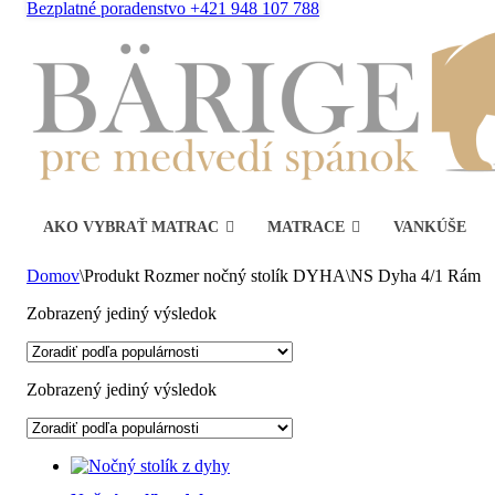
Bezplatné poradenstvo +421 948 107 788
AKO VYBRAŤ MATRAC
MATRACE
VANKÚŠE
Domov
\
Produkt Rozmer nočný stolík DYHA
\
NS Dyha 4/1 Rám
Zobrazený jediný výsledok
Zobrazený jediný výsledok