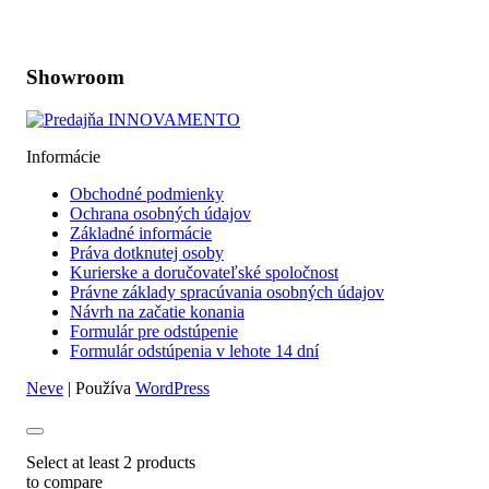
Zobraziť na mape
Showroom
Informácie
Obchodné podmienky
Ochrana osobných údajov
Základné informácie
Práva dotknutej osoby
Kurierske a doručovateľské spoločnost
Právne základy spracúvania osobných údajov
Návrh na začatie konania
Formulár pre odstúpenie
Formulár odstúpenia v lehote 14 dní
Neve
| Používa
WordPress
Select at least 2 products
to compare