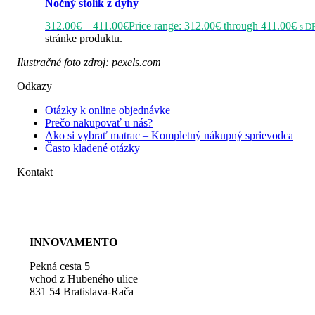
Nočný stolík z dyhy
312.00
€
–
411.00
€
Price range: 312.00€ through 411.00€
s D
stránke produktu.
Ilustračné foto zdroj: pexels.com
Odkazy
Otázky k online objednávke
Prečo nakupovať u nás?
Ako si vybrať matrac – Kompletný nákupný sprievodca
Často kladené otázky
Kontakt
+421 948 107 788
kontakt@barige.sk
INNOVAMENTO
Pekná cesta 5
vchod z Hubeného ulice
831 54 Bratislava-Rača