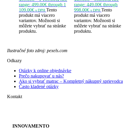
range: 499.00€ through 1
range: 449.00€ through
109.00€
Tento
998.00€
Tento
s DPH
s DPH
produkt má viacero
produkt má viacero
variantov. Možnosti si
variantov. Možnosti si
môžete vybrať na stránke
môžete vybrať na stránke
produktu.
produktu.
Ilustračné foto zdroj: pexels.com
Odkazy
Otázky k online objednávke
Prečo nakupovať u nás?
Ako si vybrať matrac – Kompletný nákupný sprievodca
Často kladené otázky
Kontakt
+421 948 107 788
kontakt@barige.sk
INNOVAMENTO