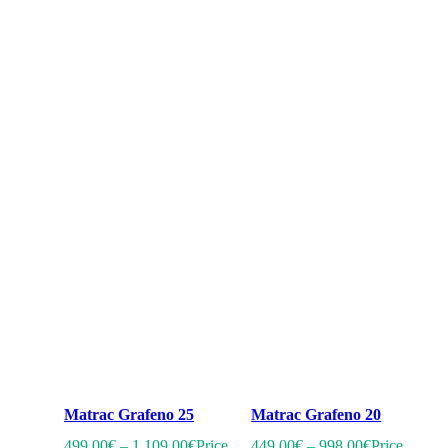
Matrac Grafeno 25
Matrac Grafeno 20
499.00
€
–
1 109.00
€
Price
449.00
€
–
998.00
€
Price