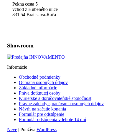
Pekná cesta 5
vchod z Hubeného ulice
831 54 Bratislava-Rača
Zobraziť na mape
Showroom
Informácie
Obchodné podmienky
Ochrana osobných údajov
Základné informácie
Práva dotknutej osoby
Kurierske a doručovateľské spoločnost
Právne základy spracúvania osobných údajov
Návrh na začatie konania
Formulár pre odstúpenie
Formulár odstúpenia v lehote 14 dní
Neve
| Používa
WordPress