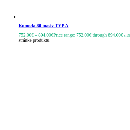
Komoda 80 masiv TYP A
752.00
€
–
894.00
€
Price range: 752.00€ through 894.00€
s D
stránke produktu.