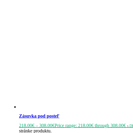
Zásuvka pod posteľ
218.00
€
–
308.00
€
Price range: 218.00€ through 308.00€
s D
stránke produktu.