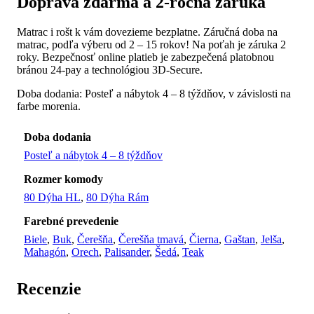
Doprava zdarma a 2-ročná záruka
Matrac i rošt k vám dovezieme bezplatne. Záručná doba na
matrac, podľa výberu od 2 – 15 rokov! Na poťah je záruka 2
roky. Bezpečnosť online platieb je zabezpečená platobnou
bránou 24-pay a technológiou 3D-Secure.
Doba dodania: Posteľ a nábytok 4 – 8 týždňov, v závislosti na
farbe morenia.
Doba dodania
Posteľ a nábytok 4 – 8 týždňov
Rozmer komody
80 Dýha HL
,
80 Dýha Rám
Farebné prevedenie
Biele
,
Buk
,
Čerešňa
,
Čerešňa tmavá
,
Čierna
,
Gaštan
,
Jelša
,
Mahagón
,
Orech
,
Palisander
,
Šedá
,
Teak
Recenzie