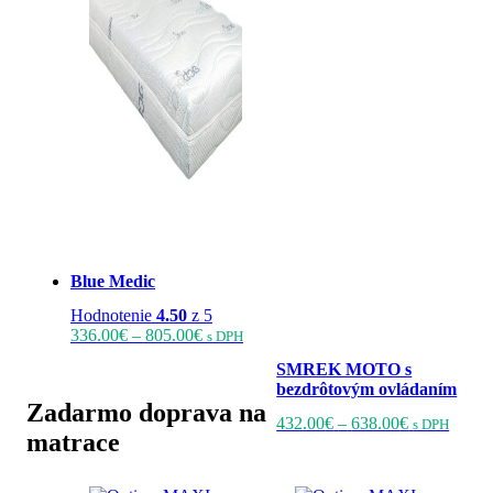
Blue Medic
Hodnotenie
4.50
z 5
Price
Tento
336.00
€
–
805.00
€
s DPH
range:
produkt
SMREK MOTO s
336.00€
má
bezdrôtovým ovládaním
through
viacero
Zadarmo doprava na
805.00€
variantov.
Price
Tento
432.00
€
–
638.00
€
s DPH
Možnosti
matrace
range:
produ
si
432.00€
má
môžete
through
viacer
vybrať