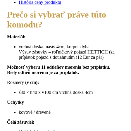
História ceny produktu
Prečo si vybrať práve túto
komodu?
Materiál:
vrchná doska masív 4cm, korpus dyha
Výsuv zásuvky – roľničkový pojazd HETTICH (za
príplatok pojazd s dotiahnutím (12 Eur za pár)
Možnosť výberu 11 odtieňov morenia bez príplatku.
Biely odtieň morenia je za príplatok.
Rozmery
(v cm):
š80 × h40 x v100 cm
vrchná doska 4cm
Úchytky
kovové / drevené
Čelá zásuviek