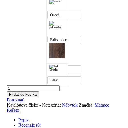
Orech
Palisander
Šedá
Teak
množstvo
Komoda
Pridať do košíka
80
Porovnať
dyha
Katalógové číslo:
-
Kategória:
Nábytok
Značka:
Matrace
TYP
Řešeto
B
Popis
Recenzie (0)