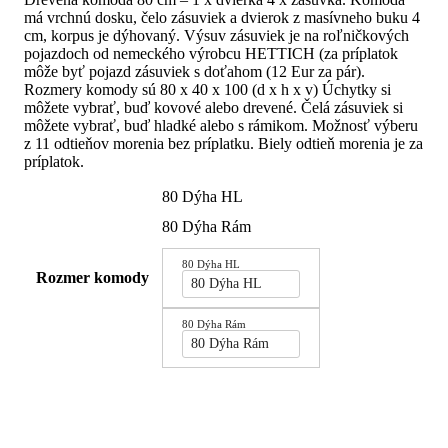
687.00€
má vrchnú dosku, čelo zásuviek a dvierok z masívneho buku 4
through
cm, korpus je dýhovaný. Výsuv zásuviek je na roľničkových
822.00€
pojazdoch od nemeckého výrobcu HETTICH (za príplatok
môže byť pojazd zásuviek s doťahom (12 Eur za pár).
Rozmery komody sú 80 x 40 x 100 (d x h x v) Úchytky si
môžete vybrať, buď kovové alebo drevené. Čelá zásuviek si
môžete vybrať, buď hladké alebo s rámikom. Možnosť výberu
z 11 odtieňov morenia bez príplatku. Biely odtieň morenia je za
príplatok.
80 Dýha HL
80 Dýha Rám
80 Dýha HL
Rozmer komody
80 Dýha HL
80 Dýha Rám
80 Dýha Rám