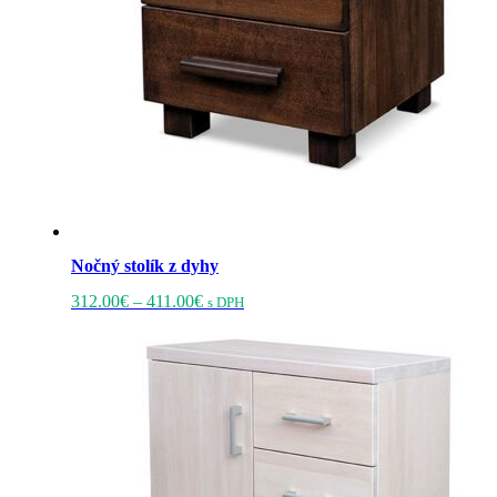
produktu.
Nočný stolík z dyhy
Price
Tento
312.00
€
–
411.00
€
s DPH
range:
produkt
312.00€
má
through
viacero
411.00€
variantov.
Možnosti
si
môžete
vybrať
na