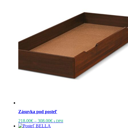
Zásuvka pod posteľ
Price
Tento
218.00
€
–
308.00
€
s DPH
range:
produkt