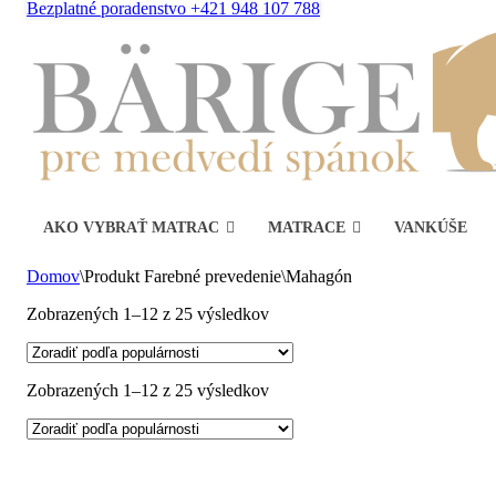
Bezplatné poradenstvo +421 948 107 788
AKO VYBRAŤ MATRAC
MATRACE
VANKÚŠE
Domov
\
Produkt Farebné prevedenie
\
Mahagón
Zoradené
Zobrazených 1–12 z 25 výsledkov
podľa
popularity
Zoradené
Zobrazených 1–12 z 25 výsledkov
podľa
popularity