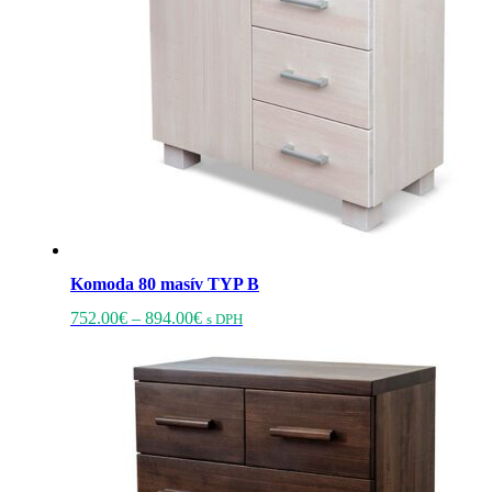
stránke
produktu.
Komoda 80 masív TYP B
Price
Tento
752.00
€
–
894.00
€
s DPH
range:
produkt
752.00€
má
through
viacero
894.00€
variantov.
Možnosti
si
môžete
vybrať