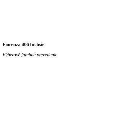
Fiorenza 406 fuchsie
Výberové farebné prevedenie
Fiorenza 604 petrolej
Výberové farebné prevedenie
Fiorenza 701 striebro
Výberové farebné prevedenie