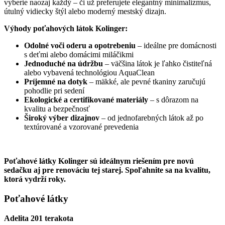
vyberie naozaj každý – či už preferujete elegantný minimalizmus,
útulný vidiecky štýl alebo moderný mestský dizajn.
Výhody poťahových látok Kolinger:
Odolné voči oderu a opotrebeniu
– ideálne pre domácnosti
s deťmi alebo domácimi miláčikmi
Jednoduché na údržbu
– väčšina látok je ľahko čistiteľná
alebo vybavená technológiou AquaClean
Príjemné na dotyk
– mäkké, ale pevné tkaniny zaručujú
pohodlie pri sedení
Ekologické a certifikované materiály
– s dôrazom na
kvalitu a bezpečnosť
Široký výber dizajnov
– od jednofarebných látok až po
textúrované a vzorované prevedenia
Poťahové látky Kolinger sú ideálnym riešením pre novú
sedačku aj pre renováciu tej starej. Spoľahnite sa na kvalitu,
ktorá vydrží roky.
Poťahové látky
Adelita 201 terakota