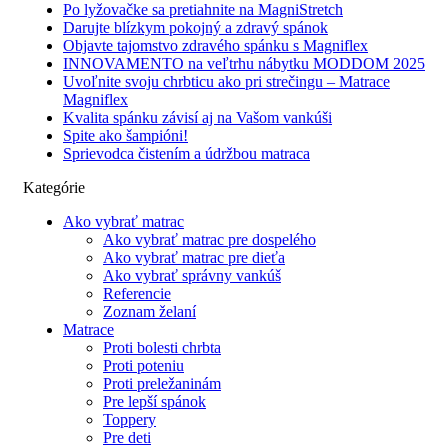
Po lyžovačke sa pretiahnite na MagniStretch
Darujte blízkym pokojný a zdravý spánok
Objavte tajomstvo zdravého spánku s Magniflex
INNOVAMENTO na veľtrhu nábytku MODDOM 2025
Uvoľnite svoju chrbticu ako pri strečingu – Matrace
Magniflex
Kvalita spánku závisí aj na Vašom vankúši
Spite ako šampióni!
Sprievodca čistením a údržbou matraca
Kategórie
Ako vybrať matrac
Ako vybrať matrac pre dospelého
Ako vybrať matrac pre dieťa
Ako vybrať správny vankúš
Referencie
Zoznam želaní
Matrace
Proti bolesti chrbta
Proti poteniu
Proti preležaninám
Pre lepší spánok
Toppery
Pre deti