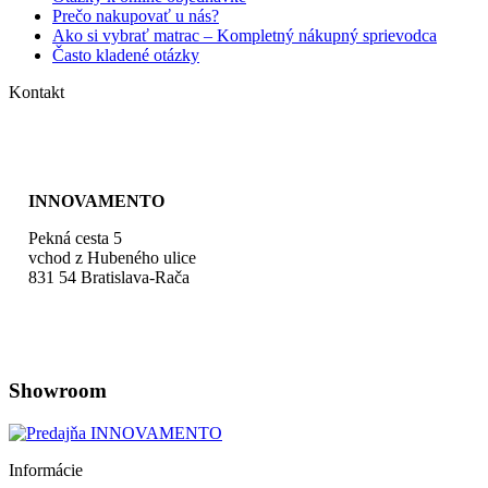
Prečo nakupovať u nás?
Ako si vybrať matrac – Kompletný nákupný sprievodca
Často kladené otázky
Kontakt
+421 948 107 788
kontakt@barige.sk
INNOVAMENTO
Pekná cesta 5
vchod z Hubeného ulice
831 54 Bratislava-Rača
Zobraziť na mape
Showroom
Informácie