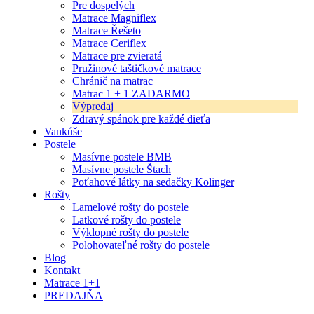
Pre dospelých
Matrace Magniflex
Matrace Řešeto
Matrace Ceriflex
Matrace pre zvieratá
Pružinové taštičkové matrace
Chránič na matrac
Matrac 1 + 1 ZADARMO
Výpredaj
Zdravý spánok pre každé dieťa
Vankúše
Postele
Masívne postele BMB
Masívne postele Štach
Poťahové látky na sedačky Kolinger
Rošty
Lamelové rošty do postele
Latkové rošty do postele
Výklopné rošty do postele
Polohovateľné rošty do postele
Blog
Kontakt
Matrace 1+1
PREDAJŇA