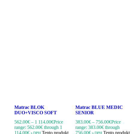
Matrac BLOK
Matrac BLUE MEDIC
DUO+VISCO SOFT
SENIOR
562.00
€
–
1 114.00
€
Price
383.00
€
–
756.00
€
Price
range: 562.00€ through 1
range: 383.00€ through
114.00€
Tento produkt
756.00€
Tento produkt
s DPH
s DPH