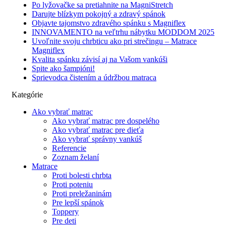
Po lyžovačke sa pretiahnite na MagniStretch
Darujte blízkym pokojný a zdravý spánok
Objavte tajomstvo zdravého spánku s Magniflex
INNOVAMENTO na veľtrhu nábytku MODDOM 2025
Uvoľnite svoju chrbticu ako pri strečingu – Matrace
Magniflex
Kvalita spánku závisí aj na Vašom vankúši
Spite ako šampióni!
Sprievodca čistením a údržbou matraca
Kategórie
Ako vybrať matrac
Ako vybrať matrac pre dospelého
Ako vybrať matrac pre dieťa
Ako vybrať správny vankúš
Referencie
Zoznam želaní
Matrace
Proti bolesti chrbta
Proti poteniu
Proti preležaninám
Pre lepší spánok
Toppery
Pre deti