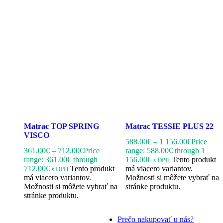
Matrac TOP SPRING
Matrac TESSIE PLUS 22
VISCO
588.00
€
–
1 156.00
€
Price
361.00
€
–
712.00
€
Price
range: 588.00€ through 1
range: 361.00€ through
156.00€
Tento produkt
s DPH
712.00€
Tento produkt
má viacero variantov.
s DPH
má viacero variantov.
Možnosti si môžete vybrať na
Možnosti si môžete vybrať na
stránke produktu.
stránke produktu.
Prečo nakupovať u nás?