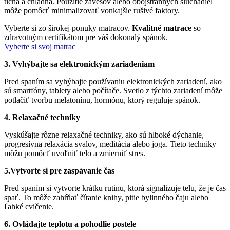
tichá a chladná. Použitie závesov alebo obojstranných slúchadiel
môže pomôcť minimalizovať vonkajšie rušivé faktory.
Vyberte si zo širokej ponuky matracov.
Kvalitné matrace
so
zdravotným certifikátom pre váš dokonalý spánok.
Vyberte si svoj matrac
3. Vyhýbajte sa elektronickým zariadeniam
Pred spaním sa vyhýbajte používaniu elektronických zariadení, ako
sú smartfóny, tablety alebo počítače. Svetlo z týchto zariadení môže
potlačiť tvorbu melatonínu, hormónu, ktorý reguluje spánok.
4. Relaxačné techniky
Vyskúšajte rôzne relaxačné techniky, ako sú hlboké dýchanie,
progresívna relaxácia svalov, meditácia alebo joga. Tieto techniky
môžu pomôcť uvoľniť telo a zmierniť stres.
5.Vytvorte si pre zaspávanie čas
Pred spaním si vytvorte krátku rutinu, ktorá signalizuje telu, že je čas
spať. To môže zahŕňať čítanie knihy, pitie bylinného čaju alebo
ľahké cvičenie.
6. Ovládajte teplotu a pohodlie postele