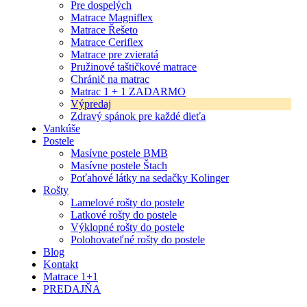
Pre dospelých
Matrace Magniflex
Matrace Řešeto
Matrace Ceriflex
Matrace pre zvieratá
Pružinové taštičkové matrace
Chránič na matrac
Matrac 1 + 1 ZADARMO
Výpredaj
Zdravý spánok pre každé dieťa
Vankúše
Postele
Masívne postele BMB
Masívne postele Štach
Poťahové látky na sedačky Kolinger
Rošty
Lamelové rošty do postele
Latkové rošty do postele
Výklopné rošty do postele
Polohovateľné rošty do postele
Blog
Kontakt
Matrace 1+1
PREDAJŇA