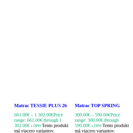
Matrac TESSIE PLUS 26
Matrac TOP SPRING
661.00
€
–
1 302.00
€
Price
300.00
€
–
590.00
€
Price
range: 661.00€ through 1
range: 300.00€ through
302.00€
Tento produkt
590.00€
Tento produkt
s DPH
s DPH
má viacero variantov.
má viacero variantov.