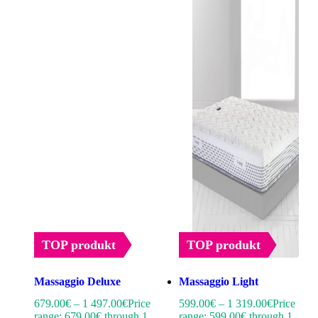
TOP produkt
TOP produkt
Massaggio Deluxe
Massaggio Light
679.00
€
–
1 497.00
€
Price
599.00
€
–
1 319.00
€
Price
range: 679.00€ through 1
range: 599.00€ through 1