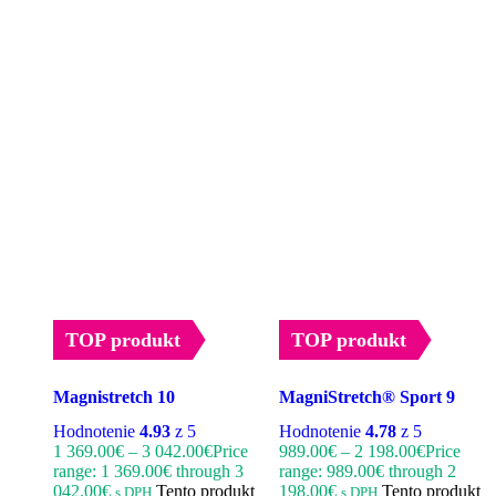
TOP produkt
TOP produkt
Magnistretch 10
MagniStretch® Sport 9
Hodnotenie
4.93
z 5
Hodnotenie
4.78
z 5
1 369.00
€
–
3 042.00
€
Price
989.00
€
–
2 198.00
€
Price
range: 1 369.00€ through 3
range: 989.00€ through 2
042.00€
Tento produkt
198.00€
Tento produkt
s DPH
s DPH