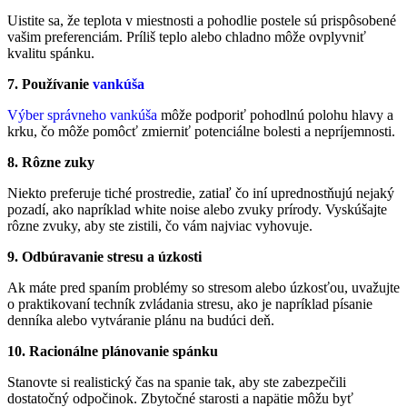
Uistite sa, že teplota v miestnosti a pohodlie postele sú prispôsobené
vašim preferenciám. Príliš teplo alebo chladno môže ovplyvniť
kvalitu spánku.
7. Používanie
vankúša
Výber správneho vankúša
môže podporiť pohodlnú polohu hlavy a
krku, čo môže pomôcť zmierniť potenciálne bolesti a nepríjemnosti.
8. Rôzne zuky
Niekto preferuje tiché prostredie, zatiaľ čo iní uprednostňujú nejaký
pozadí, ako napríklad white noise alebo zvuky prírody. Vyskúšajte
rôzne zvuky, aby ste zistili, čo vám najviac vyhovuje.
9. Odbúravanie stresu a úzkosti
Ak máte pred spaním problémy so stresom alebo úzkosťou, uvažujte
o praktikovaní techník zvládania stresu, ako je napríklad písanie
denníka alebo vytváranie plánu na budúci deň.
10. Racionálne plánovanie spánku
Stanovte si realistický čas na spanie tak, aby ste zabezpečili
dostatočný odpočinok. Zbytočné starosti a napätie môžu byť