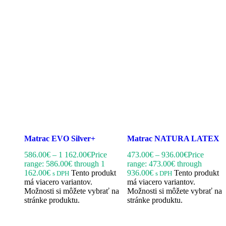
Matrac EVO Silver+
Matrac NATURA LATEX
586.00
€
–
1 162.00
€
Price
473.00
€
–
936.00
€
Price
range: 586.00€ through 1
range: 473.00€ through
162.00€
Tento produkt
936.00€
Tento produkt
s DPH
s DPH
má viacero variantov.
má viacero variantov.
Možnosti si môžete vybrať na
Možnosti si môžete vybrať na
stránke produktu.
stránke produktu.